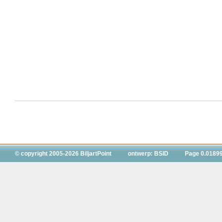
© copyright 2005-2026 BiljartPoint
ontwerp: BSID
Page 0.0189