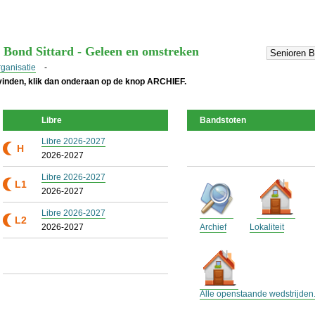
t Bond Sittard - Geleen en omstreken
rganisatie
-
 vinden, klik dan onderaan op de knop ARCHIEF.
Libre
Bandstoten
Libre 2026-2027
H
2026-2027
Libre 2026-2027
L1
2026-2027
Libre 2026-2027
L2
2026-2027
Archief
Lokaliteit
Alle openstaande wedstrijden