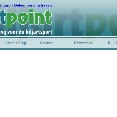
Sittard - Geleen en omstreken
Handleiding
Contact
Referenties
BILJ