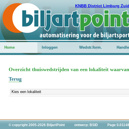
KNBB District Limburg Zui
Home
Inloggen
Wedstr.form.
Handle
Overzicht thuiswedstrijden van een lokaliteit waarvan
Terug
© copyright 2005-2026 BiljartPoint
ontwerp: BSID
Page 0.01148