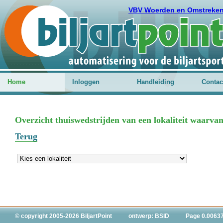
VBV Woerden en Omstreke
Home
Inloggen
Handleiding
Contac
Overzicht thuiswedstrijden van een lokaliteit waarvan
Terug
© copyright 2005-2026 BiljartPoint
ontwerp: BSID
Page 0.0063