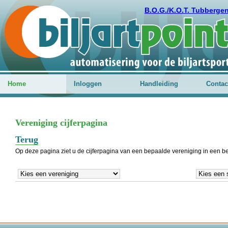
B.O.G./K.O.T. Tubberge
Home
Inloggen
Handleiding
Contac
Vereniging cijferpagina
Terug
Op deze pagina ziet u de cijferpagina van een bepaalde vereniging in een 