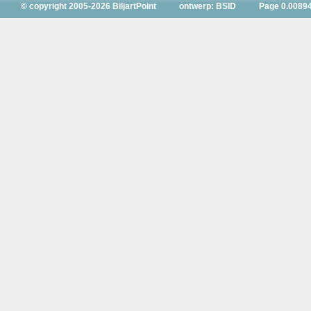
© copyright 2005-2026 BiljartPoint
ontwerp: BSID
Page 0.0089