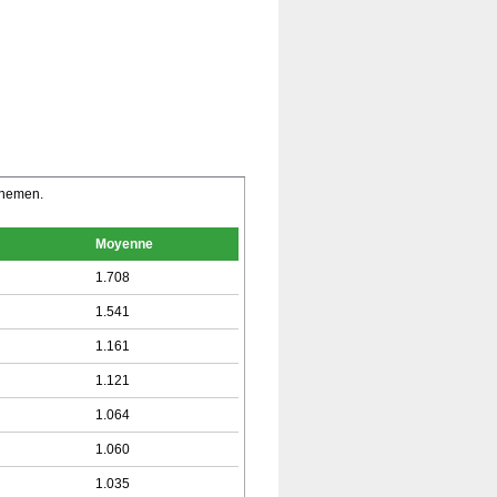
nnemen.
Moyenne
1.708
1.541
1.161
1.121
1.064
1.060
1.035