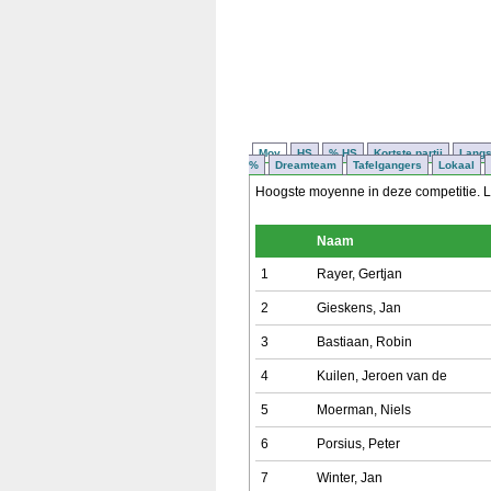
Moy
HS
% HS
Kortste partij
Langst
%
Dreamteam
Tafelgangers
Lokaal
Hoogste moyenne in deze competitie. Le
Naam
1
Rayer, Gertjan
2
Gieskens, Jan
3
Bastiaan, Robin
4
Kuilen, Jeroen van de
5
Moerman, Niels
6
Porsius, Peter
7
Winter, Jan