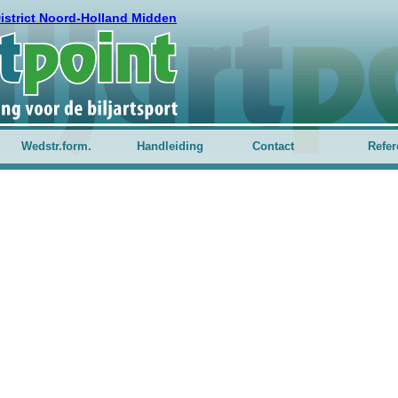
strict Noord-Holland Midden
Wedstr.form.
Handleiding
Contact
Refer