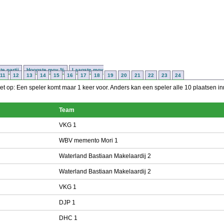
e partij
Hoogste moy %
Laagste moy
11
12
13
14
15
16
17
18
19
20
21
22
23
24
t op: Een speler komt maar 1 keer voor. Anders kan een speler alle 10 plaatsen i
Team
VKG 1
WBV memento Mori 1
Waterland Bastiaan Makelaardij 2
Waterland Bastiaan Makelaardij 2
VKG 1
DJP 1
DHC 1