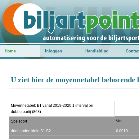
Home
Inloggen
Handleiding
Contac
U ziet hier de moyennetabel behorende b
Moyennetabel: B1 vanaf 2019-2020 1 interval bij
dubbelpartij (868)
Van
Spelsoort
driebanden klein B1-B2
0.0010