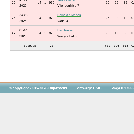
25.
L4
1
979
25
22
37
0
2026
Vriendenkring 7
24-03-
Berry van Megen
26.
L4
1
979
25
9
19
0
2026
Vogel 3
01-04-
Ben Rossen
27.
L4
1
979
25
16
30
0
2026
Waayershof 3
gespeeld
27
675
503
918
0
© copyright 2005-2026 BiljartPoint
ontwerp: BSID
Page 0.1288