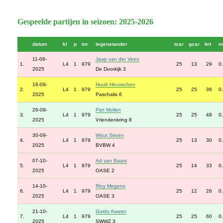
Gespeelde partijen in seizoen: 2025-2026
datum
kl
p
tnr
tegenstander
tcar
gcar
brt
m
11-09-
Jaap van der Veen
1.
L4
1
979
25
13
29
0
2025
De Doorkijk 3
16-09-
Huub Heusschen
2.
L4
1
979
25
25
36
0
2025
Paschalis 6
26-09-
Piet Mollen
3.
L4
1
979
25
25
48
0
2025
Vriendenkring 8
30-09-
Wout Siroen
4.
L4
1
979
25
13
30
0
2025
BVBW 4
07-10-
Ad van Baars
5.
L4
1
979
25
14
33
0
2025
OASE 2
14-10-
Riny Megens
6.
L4
1
979
25
12
26
0
2025
OASE 3
21-10-
Guido Awater
7.
L4
1
979
25
25
60
0
2025
SWWZ 3