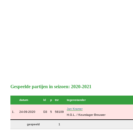
Gespeelde partijen in seizoen: 2020-2021
datum
kl
p
tnr
tegenstander
Jan Kramer
1.
24-09-2020
D3
5
58109
H.G.L. / Keurslager Brouwer
gespeeld
1