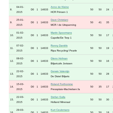
04-01-
Anno de Kleine
8.
D0
1
14633
50
50
24
2015
HCR Prinsen 1
25-01-
Dave Christiani
9.
D0
1
14633
50
41
35
2015
MCR / de Uitspanning
01-02-
Martin Spoormans
10.
D0
1
14633
50
50
17
2015
Capelle/De Terp 1
07-02-
Ronny Daniëls
11.
D0
1
14633
50
50
19
2015
Ripa Recycling/ Pearle
08-02-
Glenn Hofman
12.
D0
1
14633
50
50
16
2015
Biljartcafe Jorissen
22-02-
Gerwin Valentijn
13.
D0
1
14633
50
50
28
2015
De Distel Biljarts
15-03-
Roland Forthomme
14.
D0
1
14633
50
35
17
2015
Pressplate-Machielsen.fa
22-03-
Stefan Galla
15.
D0
1
14633
50
50
30
2015
Holland Mineraal
29-03-
Kurt Ceulemans
16.
D0
1
14633
50
50
18