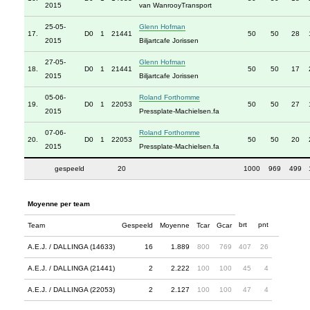
2015
van WanrooyTransport
25-05-
Glenn Hofman
17.
D0
1
21441
50
50
28
2015
Biljartcafe Jorissen
27-05-
Glenn Hofman
18.
D0
1
21441
50
50
17
2015
Biljartcafe Jorissen
05-06-
Roland Forthomme
19.
D0
1
22053
50
50
27
2015
Pressplate-Machielsen.fa
07-06-
Roland Forthomme
20.
D0
1
22053
50
50
20
2015
Pressplate-Machielsen.fa
gespeeld
20
1000
969
499
Moyenne per team
brt
pnt
Team
Gespeeld
Moyenne
Tcar
Gcar
A.E.J. / DALLINGA (14633)
16
1.889
800
769
407
26
A.E.J. / DALLINGA (21441)
2
2.222
100
100
45
4
A.E.J. / DALLINGA (22053)
2
2.127
100
100
47
4