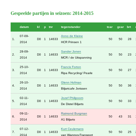
Gespeelde partijen in seizoen: 2014-2015
datum
kl
p
tnr
tegenstander
tcar
gcar
brt
07-09-
Anno de Kleine
1.
D0
1
14633
50
50
28
2014
HCR Prinsen 1
28-09-
Sander Jonen
2.
D0
1
14633
50
50
23
2014
MCR / de Uitspanning
25-10-
Francis Forton
3.
D0
1
14633
50
50
27
2014
Ripa Recycling/ Pearle
26-10-
Glenn Hofman
4.
D0
1
14633
50
50
36
2014
Biljartcafe Jorissen
02-11-
Jozef Philipoom
5.
D0
1
14633
50
50
33
2014
De Distel Biljarts
09-11-
Raimond Burgman
6.
D0
1
14633
50
43
31
2014
A1 Biljarts
07-12-
Kurt Ceulemans
7.
D0
1
14633
50
50
25
2014
van WanrooyTransport