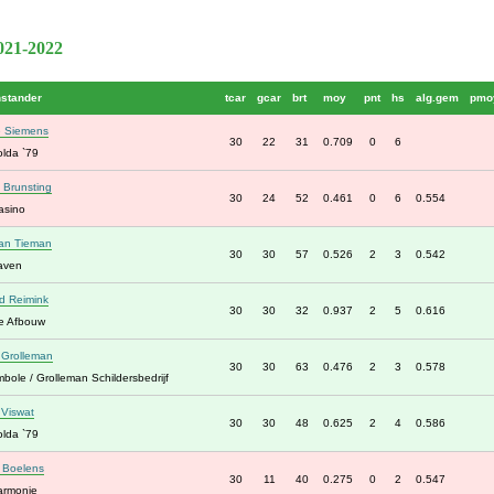
2021-2022
nstander
tcar
gcar
brt
moy
pnt
hs
alg.gem
pmo
e Siemens
30
22
31
0.709
0
6
lda `79
 Brunsting
30
24
52
0.461
0
6
0.554
Casino
an Tieman
30
30
57
0.526
2
3
0.542
aven
d Reimink
30
30
32
0.937
2
5
0.616
e Afbouw
 Grolleman
30
30
63
0.476
2
3
0.578
bole / Grolleman Schildersbedrijf
 Viswat
30
30
48
0.625
2
4
0.586
lda `79
 Boelens
30
11
40
0.275
0
2
0.547
armonie