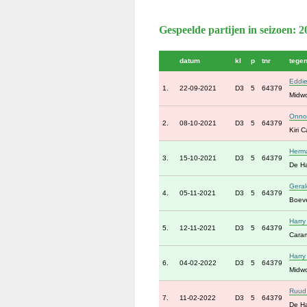
Gespeelde partijen in seizoen: 
datum
kl
p
tnr
tege
Eddi
1.
22-09-2021
D3
5
64379
Midwo
Onno
2.
08-10-2021
D3
5
64379
Kiri 
Herm
3.
15-10-2021
D3
5
64379
De H
Geral
4.
05-11-2021
D3
5
64379
Boev
Harry
5.
12-11-2021
D3
5
64379
Caram
Harry
6.
04-02-2022
D3
5
64379
Midwo
Ruud
7.
11-02-2022
D3
5
64379
De H