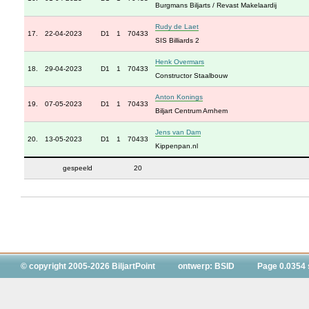
Burgmans Biljarts / Revast Makelaardij
Rudy de Laet
17.
22-04-2023
D1
1
70433
SIS Billiards 2
Henk Overmars
18.
29-04-2023
D1
1
70433
Constructor Staalbouw
Anton Konings
19.
07-05-2023
D1
1
70433
Biljart Centrum Arnhem
Jens van Dam
20.
13-05-2023
D1
1
70433
Kippenpan.nl
gespeeld
20
© copyright 2005-2026 BiljartPoint
ontwerp: BSID
Page 0.0354