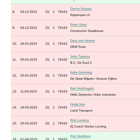
Danny Geysen
8.
03-12-2022
D1
1
70433
Kippenpan.nl
Peter Vlaar
9.
04-12-2022
D1
1
70433
Constructor Staalbouw
Davy van Havere
10.
28-01-2023
D1
1
70433
DKM Tools
John Tijssens
11.
05-02-2023
D1
1
70433
B.C. De Kuul 2
Adrie Demming
12.
25-02-2023
D1
1
70433
De Distel Biljarts / Groene Cijfers
Bert Hoefnagels
13.
11-03-2023
D1
1
70433
Hello Drydocks / Arbo Industries
Huidji See
14.
18-03-2023
D1
1
70433
Land Transport
Rob Lamboo
15.
25-03-2023
D1
1
70433
iQ Coach Stefan Lenting
Piet Sleddens
16.
01-04-2023
D1
1
70433