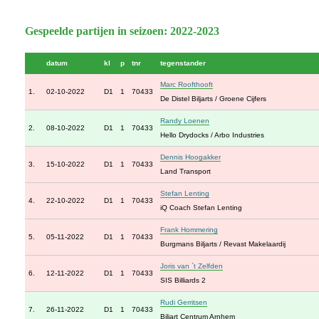
Gespeelde partijen in seizoen: 2022-2023
datum
kl
p
tnr
tegenstander
Marc Roofthooft
1.
02-10-2022
D1
1
70433
De Distel Biljarts / Groene Cijfers
Randy Loenen
2.
08-10-2022
D1
1
70433
Hello Drydocks / Arbo Industries
Dennis Hoogakker
3.
15-10-2022
D1
1
70433
Land Transport
Stefan Lenting
4.
22-10-2022
D1
1
70433
iQ Coach Stefan Lenting
Frank Hommering
5.
05-11-2022
D1
1
70433
Burgmans Biljarts / Revast Makelaardij
Joris van `t Zelfden
6.
12-11-2022
D1
1
70433
SIS Billiards 2
Rudi Gerritsen
7.
26-11-2022
D1
1
70433
Biljart Centrum Arnhem