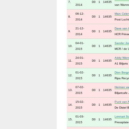
7.
D0
1
14635
2014
van Wanro
06-12-
Marc Cele
8.
D0
1
14635
2014
Post Luch
21-12-
Dave van 
9.
D0
1
14635
2014
HCR Prins
04-01-
Sander Jo
10.
D0
1
14635
2015
MCR / de 
24-01-
Addy Wien
11.
D0
1
14635
2015
A1 Biljarts
01-02-
Dion Berg
12.
D0
1
14635
2015
Ripa Recyc
07-02-
Herman va
13.
D0
1
14635
2015
Biljartcafe
15-02-
Puck van A
14.
D0
1
14635
2015
De Distel Bi
01-03-
Lennart S
15.
D0
1
14635
2015
Pressplate