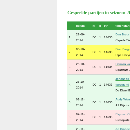
Gespeelde partijen in seizoen: 
datum
kl
p
tnr
tegenstan
28-09-
Dan Breur
1.
D0
1
14635
2014
Capelle/De
05-10-
Dion Berg
2.
D0
1
14635
2014
Ripa Recyc
25-10-
Herman va
3.
D0
1
14635
2014
Biljartcafe
Johannes 
26-10-
4.
D0
1
14635
(postuum)
2014
De Distel Bi
02-11-
Addy Wien
5.
D0
1
14635
2014
A1 Biljarts
09-11-
Raymon G
6.
D0
1
14635
2014
Pressplate
23-11-
Ad Broede