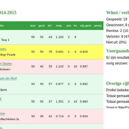
2014-2015
Winst / verl
Gespeeld: 19
Gewonnen: 8 
der
tcar
gcar
brt
moy
pnt
hs
alg.gem
pmoy
Remise: 2 (10
Verloren: 9 (4
50
50
43
1.162
2
9
 Terp 1
Niet uit: (0%)
mans
Voorgaande
50
50
78
0.641
1
4
0.826
ling/ Pearle
Er zijn result
vorig seizoen:
n Daalen
50
40
35
1.142
0
10
0.897
 Jorissen
van der Wurf
Overige cijf
50
50
57
0.877
2
6
0.892
ljarts
Profiel bekek
Totaal gemaak
k
Totaal gemaakt
50
50
37
1.351
2
14
0.960
Totaal in BiljartP
root
50
30
42
0.714
0
3
0.924
-Machielsen.fa
rs