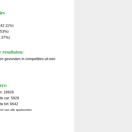
ies
(42.11%)
.53%)
7.37%)
 resultaten:
aten gevonden in competities uit een
ers:
en: 18926
te car: 5928
e brt: 6642
oint van alle spelsoorten