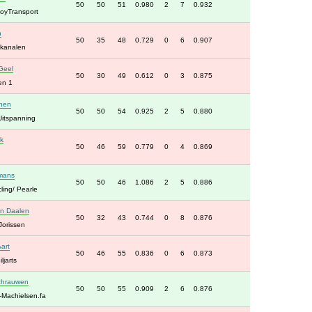
50
50
51
0.980
2
7
0.932
oyTransport
n
50
35
48
0.729
0
6
0.907
tkanalen
Geel
50
30
49
0.612
0
3
0.875
en 1
nen
50
50
54
0.925
2
5
0.880
Uitspanning
k
50
46
59
0.779
0
4
0.869
mans
50
50
46
1.086
2
5
0.886
ling/ Pearle
n Daalen
50
32
43
0.744
0
8
0.876
 Jorissen
art
50
46
55
0.836
0
6
0.873
ljarts
chrauwen
50
50
55
0.909
2
6
0.876
-Machielsen.fa