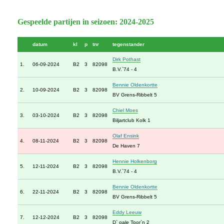
Gespeelde partijen in seizoen: 2024-2025
datum
kl
p
tnr
tegenstander
Dirk Pothast
1.
06-09-2024
B2
3
82098
B.V.`74 - 4
Bennie Oldenkortte
2.
10-09-2024
B2
3
82098
BV Grens-Ribbelt 5
Chiel Moes
3.
03-10-2024
B2
3
82098
Biljartclub Kolk 1
Olaf Ensink
4.
08-11-2024
B2
3
82098
De Haven 7
Hennie Holkenborg
5.
12-11-2024
B2
3
82098
B.V.`74 - 4
Bennie Oldenkortte
6.
22-11-2024
B2
3
82098
BV Grens-Ribbelt 5
Eddy Leeuw
7.
12-12-2024
B2
3
82098
D` oale Toor`n 2