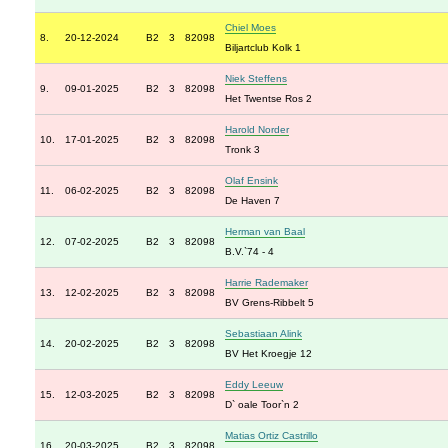
Chiel Moes
8.
20-12-2024
B2
3
82098
Biljartclub Kolk 1
Niek Steffens
9.
09-01-2025
B2
3
82098
Het Twentse Ros 2
Harold Norder
10.
17-01-2025
B2
3
82098
Tronk 3
Olaf Ensink
11.
06-02-2025
B2
3
82098
De Haven 7
Herman van Baal
12.
07-02-2025
B2
3
82098
B.V.`74 - 4
Harrie Rademaker
13.
12-02-2025
B2
3
82098
BV Grens-Ribbelt 5
Sebastiaan Alink
14.
20-02-2025
B2
3
82098
BV Het Kroegje 12
Eddy Leeuw
15.
12-03-2025
B2
3
82098
D` oale Toor`n 2
Matias Ortiz Castrillo
16.
20-03-2025
B2
3
82098