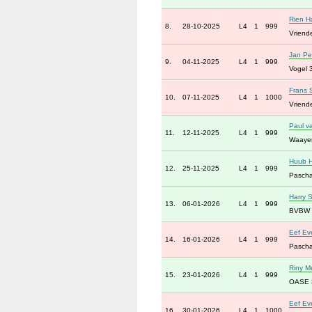
Rien 
8.
28-10-2025
L4
1
999
Vriend
Jan Pe
9.
04-11-2025
L4
1
999
Vogel 
Frans 
10.
07-11-2025
L4
1
1000
Vriend
Paul 
11.
12-11-2025
L4
1
999
Waayer
Huub 
12.
25-11-2025
L4
1
999
Pascha
Harry 
13.
06-01-2026
L4
1
999
BVBW 
Eef Ev
14.
16-01-2026
L4
1
999
Pascha
Riny M
15.
23-01-2026
L4
1
999
OASE 
Eef Ev
16.
30-01-2026
L4
1
1000