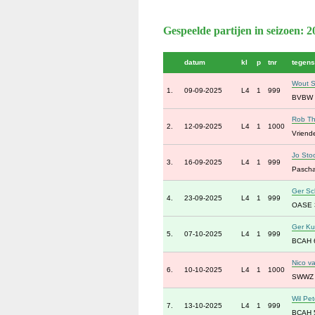
Gespeelde partijen in seizoen: 
datum
kl
p
tnr
tegens
Wout S
1.
09-09-2025
L4
1
999
BVBW 
Rob Th
2.
12-09-2025
L4
1
1000
Vriend
Jo Sto
3.
16-09-2025
L4
1
999
Pascha
Ger Sc
4.
23-09-2025
L4
1
999
OASE 
Ger Ku
5.
07-10-2025
L4
1
999
BCAH 
Nico v
6.
10-10-2025
L4
1
1000
SWWZ
Wil Pet
7.
13-10-2025
L4
1
999
BCAH 