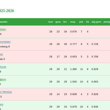
2025-2026
tander
tcar
gcar
brt
moy
pnt
hs
alg.gem
pmo
iroen
29
23
34
0.676
7
4
4
eunissen
29
28
36
0.777
9
5
0.728
enkring 8
ots
29
17
26
0.653
5
3
0.708
lis 5
huurs
29
29
21
1.380
11
9
0.829
3
ijpers
29
29
29
1.000
10
6
0.863
6
an Venrooy
29
14
23
0.608
4
3
0.828
 3
ers
29
29
33
0.878
10
4
0.836
5