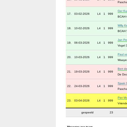
Pascha
Ger Ku
17.
03-02-2026
L4
1
999
BCAH 
Willy K
18.
10-02-2026
L4
1
999
BCAH 
Jan Pe
19.
06-03-2026
L4
1
999
Vogel 
Paul 
20.
10-03-2026
L4
1
999
Waayer
Bert de
21.
19-03-2026
L4
1
999
De Door
Sjaak 
22.
24-03-2026
L4
1
999
Pascha
Piet Mo
23.
03-04-2026
L4
1
999
Vriend
gespeeld
23
Moyenne per team