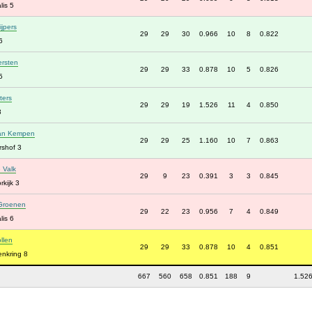
lis 5
ijpers
29
29
30
0.966
10
8
0.822
6
ersten
29
29
33
0.878
10
5
0.826
5
ters
29
29
19
1.526
11
4
0.850
3
van Kempen
29
29
25
1.160
10
7
0.863
shof 3
 Valk
29
9
23
0.391
3
3
0.845
kijk 3
Groenen
29
22
23
0.956
7
4
0.849
lis 6
llen
29
29
33
0.878
10
4
0.851
enkring 8
667
560
658
0.851
188
9
1.52