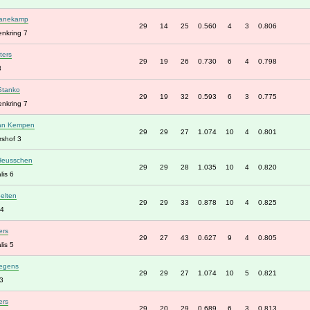
Hanekamp
29
14
25
0.560
4
3
0.806
enkring 7
ters
29
19
26
0.730
6
4
0.798
3
Stanko
29
19
32
0.593
6
3
0.775
enkring 7
van Kempen
29
29
27
1.074
10
4
0.801
shof 3
Heusschen
29
29
28
1.035
10
4
0.820
lis 6
Selten
29
29
33
0.878
10
4
0.825
4
ers
29
27
43
0.627
9
4
0.805
lis 5
egens
29
29
27
1.074
10
5
0.821
3
ers
29
20
29
0.689
6
3
0.813