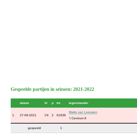
Gespeelde partijen in seizoen: 2021-2022
datum
kl
p
tnr
tegenstander
Maike van Leeuwen
1.
27-09-2021
C4
2
61939
`t Centrum 8
gespeeld
1