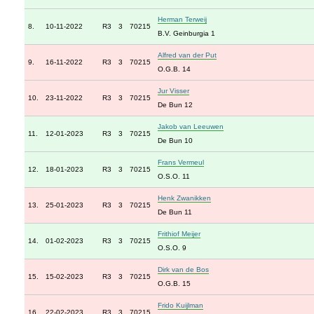
Herman Terweij
8.
10-11-2022
R3
3
70215
B.V. Geinburgia 1
Alfred van der Put
9.
16-11-2022
R3
3
70215
O.G.B. 14
Jur Visser
10.
23-11-2022
R3
3
70215
De Bun 12
Jakob van Leeuwen
11.
12-01-2023
R3
3
70215
De Bun 10
Frans Vermeul
12.
18-01-2023
R3
3
70215
O.S.O. 11
Henk Zwanikken
13.
25-01-2023
R3
3
70215
De Bun 11
Frithiof Meijer
14.
01-02-2023
R3
3
70215
O.S.O. 9
Dirk van de Bos
15.
15-02-2023
R3
3
70215
O.G.B. 15
Frido Kuijlman
16.
22-02-2023
R3
3
70215