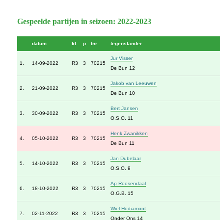
Gespeelde partijen in seizoen: 2022-2023
datum
kl
p
tnr
tegenstander
Jur Visser
1.
14-09-2022
R3
3
70215
De Bun 12
Jakob van Leeuwen
2.
21-09-2022
R3
3
70215
De Bun 10
Bert Jansen
3.
30-09-2022
R3
3
70215
O.S.O. 11
Henk Zwanikken
4.
05-10-2022
R3
3
70215
De Bun 11
Jan Dubelaar
5.
14-10-2022
R3
3
70215
O.S.O. 9
Ap Roosendaal
6.
18-10-2022
R3
3
70215
O.G.B. 15
Wiel Hodiamont
7.
02-11-2022
R3
3
70215
Onder Ons 14