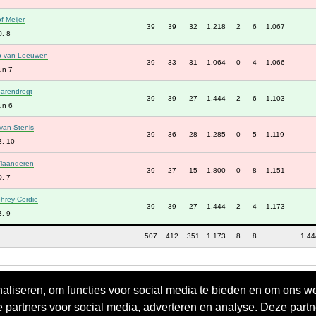
of Meijer
39
39
32
1.218
2
6
1.067
. 8
b van Leeuwen
39
33
31
1.064
0
4
1.066
un 7
arendregt
39
39
27
1.444
2
6
1.103
un 6
van Stenis
39
36
28
1.285
0
5
1.119
B. 10
Vlaanderen
39
27
15
1.800
0
8
1.151
. 7
hrey Cordie
39
39
27
1.444
2
4
1.173
. 9
507
412
351
1.173
8
8
1.44
aliseren, om functies voor social media te bieden en om ons w
e partners voor social media, adverteren en analyse. Deze par