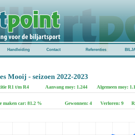
Handleiding
Contact
Referenties
BILJ
es Mooij - seizoen 2022-2023
titie R1 t/m R4
Aanvang moy: 1.244
Algemeen moy: 1.17
te maken car: 81.2 %
Gewonnen: 4
Verloren: 9
R