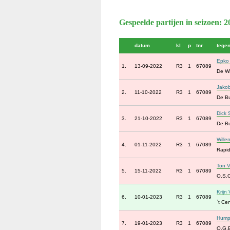
Gespeelde partijen in seizoen: 
datum
kl
p
tnr
tege
Epko
1.
13-09-2022
R3
1
67089
De Wi
Jako
2.
11-10-2022
R3
1
67089
De B
Dick 
3.
21-10-2022
R3
1
67089
De B
Wille
4.
01-11-2022
R3
1
67089
Rapid
Ton 
5.
15-11-2022
R3
1
67089
O.S.O
Krijn
6.
10-01-2023
R3
1
67089
`t Ce
Hump
7.
19-01-2023
R3
1
67089
O.G.B