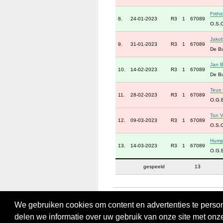
Frithi
8.
24-01-2023
R3
1
67089
O.S.O
Jako
9.
31-01-2023
R3
1
67089
De B
Jan B
10.
14-02-2023
R3
1
67089
De B
Teus 
11.
28-02-2023
R3
1
67089
O.G.
Ton 
12.
09-03-2023
R3
1
67089
O.S.O
Hump
13.
14-03-2023
R3
1
67089
O.G.B
gespeeld
13
We gebruiken cookies om content en advertenties te person
delen we informatie over uw gebruik van onze site met onz