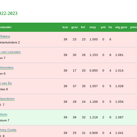
2022-2023
nstander
tcar
gcar
brt
moy
pnt
hs
alg.gem
pmo
 Rakers
39
23
23
1.000
0
6
ntertuinders 2
b van Leeuwen
39
30
26
1.153
0
8
1.081
un 7
Simonides
39
17
20
0.850
0
4
1.014
un 6
m van Ee
39
37
35
1.057
0
5
1.028
itas 6
Vlaanderen
39
28
24
1.166
0
5
1.054
. 7
 Voorn
39
39
32
1.218
2
6
1.087
ntrum 7
hrey Cordie
39
25
31
0.806
0
4
1.041
. 9