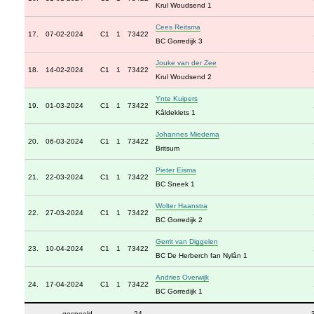
Krul Woudsend 1
Cees Reitsma
17.
07-02-2024
C1
1
73422
BC Gorredijk 3
Jouke van der Zee
18.
14-02-2024
C1
1
73422
Krul Woudsend 2
Ynte Kuipers
19.
01-03-2024
C1
1
73422
Kâldeklets 1
Johannes Miedema
20.
06-03-2024
C1
1
73422
Britsum
Pieter Eisma
21.
22-03-2024
C1
1
73422
BC Sneek 1
Wolter Haanstra
22.
27-03-2024
C1
1
73422
BC Gorredijk 2
Gerrit van Diggelen
23.
10-04-2024
C1
1
73422
BC De Herberch fan Nylân 1
Andries Overwijk
24.
17-04-2024
C1
1
73422
BC Gorredijk 1
gespeeld
24