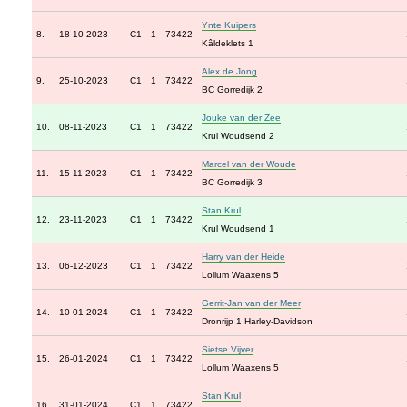
Ynte Kuipers
8.
18-10-2023
C1
1
73422
Kâldeklets 1
Alex de Jong
9.
25-10-2023
C1
1
73422
BC Gorredijk 2
Jouke van der Zee
10.
08-11-2023
C1
1
73422
Krul Woudsend 2
Marcel van der Woude
11.
15-11-2023
C1
1
73422
BC Gorredijk 3
Stan Krul
12.
23-11-2023
C1
1
73422
Krul Woudsend 1
Harry van der Heide
13.
06-12-2023
C1
1
73422
Lollum Waaxens 5
Gerrit-Jan van der Meer
14.
10-01-2024
C1
1
73422
Dronrijp 1 Harley-Davidson
Sietse Vijver
15.
26-01-2024
C1
1
73422
Lollum Waaxens 5
Stan Krul
16.
31-01-2024
C1
1
73422