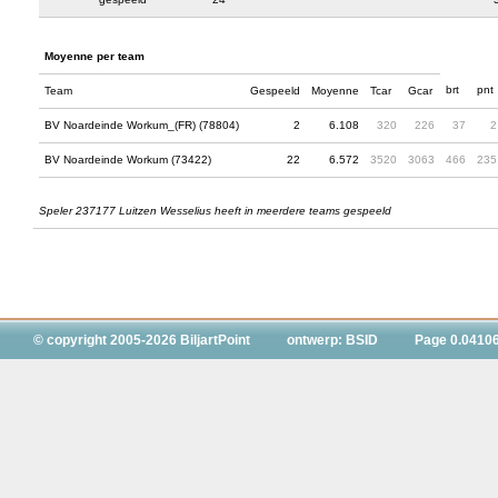
Moyenne per team
brt
pnt
Team
Gespeeld
Moyenne
Tcar
Gcar
BV Noardeinde Workum_(FR) (78804)
2
6.108
320
226
37
2
BV Noardeinde Workum (73422)
22
6.572
3520
3063
466
235
Speler 237177 Luitzen Wesselius heeft in meerdere teams gespeeld
© copyright 2005-2026 BiljartPoint
ontwerp: BSID
Page 0.0410