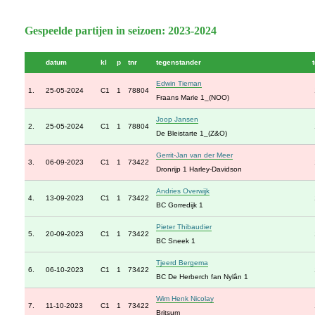
Gespeelde partijen in seizoen: 2023-2024
datum
kl
p
tnr
tegenstander
Edwin Tieman
1.
25-05-2024
C1
1
78804
Fraans Marie 1_(NOO)
Joop Jansen
2.
25-05-2024
C1
1
78804
De Bleistarte 1_(Z&O)
Gerrit-Jan van der Meer
3.
06-09-2023
C1
1
73422
Dronrijp 1 Harley-Davidson
Andries Overwijk
4.
13-09-2023
C1
1
73422
BC Gorredijk 1
Pieter Thibaudier
5.
20-09-2023
C1
1
73422
BC Sneek 1
Tjeerd Bergema
6.
06-10-2023
C1
1
73422
BC De Herberch fan Nylân 1
Wim Henk Nicolay
7.
11-10-2023
C1
1
73422
Britsum