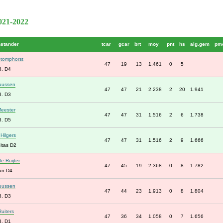
2021-2022
nstander
tcar
gcar
brt
moy
pnt
hs
alg.gem
pm
Stomphorst
47
19
13
1.461
0
5
B. D4
uussen
47
47
21
2.238
2
20
1.941
B. D3
eester
47
47
31
1.516
2
6
1.738
B. D5
Hilgers
47
47
31
1.516
2
9
1.666
itas D2
e Ruijter
47
45
19
2.368
0
8
1.782
un D4
uussen
47
44
23
1.913
0
8
1.804
B. D3
Ruiters
47
36
34
1.058
0
7
1.656
B. D1