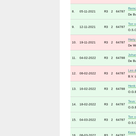
Remc
8.
05-11-2021
R3
2
64787
De B
Ton 
9.
12-11-2021
R3
2
64787
O.S.
Harry
10.
19-11-2021
R3
2
64787
De Wi
Joha
11.
04-02-2022
R3
2
64788
De B
Leo 
12.
08-02-2022
R3
2
64787
B.V. 
Henk 
13.
16-02-2022
R3
2
64788
O.G.
Teus 
14.
18-02-2022
R3
2
64787
O.G.
Ton 
15.
04-03-2022
R3
2
64787
O.S.
Kees 
16.
08-03-2022
R3
2
64787