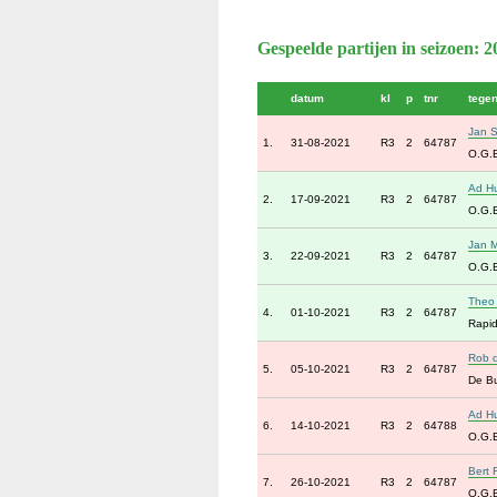
Gespeelde partijen in seizoen: 
datum
kl
p
tnr
tege
Jan 
1.
31-08-2021
R3
2
64787
O.G.
Ad H
2.
17-09-2021
R3
2
64787
O.G.
Jan M
3.
22-09-2021
R3
2
64787
O.G.
Theo 
4.
01-10-2021
R3
2
64787
Rapid
Rob d
5.
05-10-2021
R3
2
64787
De B
Ad H
6.
14-10-2021
R3
2
64788
O.G.
Bert 
7.
26-10-2021
R3
2
64787
O.G.