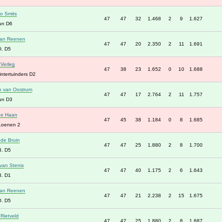
o Smits
47
47
32
1.468
2
9
1.627
un D6
van Reenen
47
47
20
2.350
2
11
1.691
O. D5
 Verleg
47
38
23
1.652
0
10
1.688
ntertuinders D2
n van Oostrum
47
47
17
2.764
2
11
1.757
un D3
de Haan
47
45
38
1.184
0
8
1.685
Loenen 2
de Bruin
47
47
25
1.880
2
8
1.700
B. D5
van Stenis
47
47
40
1.175
2
6
1.643
B. D1
van Reenen
47
47
21
2.238
2
15
1.675
O. D5
Rietveld
47
47
25
1.880
2
8
1.687