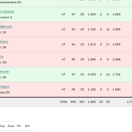
ntertuinders D2
en Heijman
47
47
29
1.620
2
9
1.683
Loenen 2
ijdeveld
47
43
25
1.720
0
11
1.685
B. D1
Ruiters
47
44
23
1.913
0
17
1.695
B. D4
Vos
47
46
29
1.586
0
6
1.689
B. D3
eester
47
47
23
2.043
2
14
1.704
B. D5
Hilgers
47
29
25
1.160
0
5
1.680
itas D2
1034
953
567
1.680
24
20
2.7
brt
pnt
Tcar
Gcar