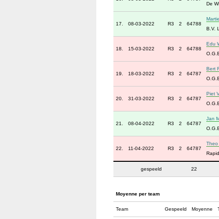
De Wi
Marti
17.
08-03-2022
R3
2
64788
B.V. 
Edu W
18.
15-03-2022
R3
2
64788
O.G.
Bert 
19.
18-03-2022
R3
2
64787
O.G.
Piet 
20.
31-03-2022
R3
2
64787
O.G.
Jan M
21.
08-04-2022
R3
2
64787
O.G.
Theo 
22.
11-04-2022
R3
2
64787
Rapid
gespeeld
22
Moyenne per team
Team
Gespeeld
Moyenne