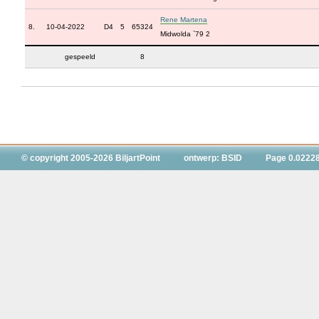
Rene Martena
8.
10-04-2022
D4
5
65324
Midwolda `79 2
gespeeld
8
© copyright 2005-2026 BiljartPoint
ontwerp: BSID
Page 0.0222