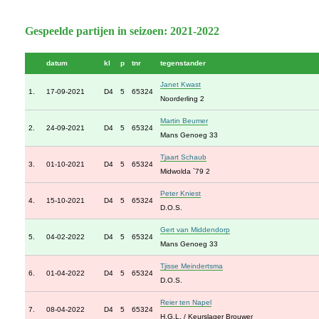
Gespeelde partijen in seizoen: 2021-2022
datum
kl
p
tnr
tegenstander
Janet Kwast
1.
17-09-2021
D4
5
65324
Noorderling 2
Martin Beumer
2.
24-09-2021
D4
5
65324
Mans Genoeg 33
Tjaart Schaub
3.
01-10-2021
D4
5
65324
Midwolda `79 2
Peter Kniest
4.
15-10-2021
D4
5
65324
D.O.S.
Gert van Middendorp
5.
04-02-2022
D4
5
65324
Mans Genoeg 33
Tjisse Meindertsma
6.
01-04-2022
D4
5
65324
D.O.S.
Reier ten Napel
7.
08-04-2022
D4
5
65324
H.G.L. / Keurslager Brouwer