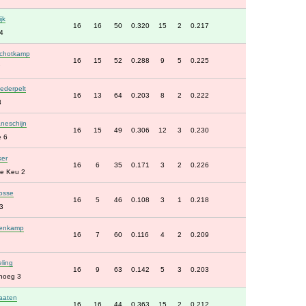
jk
16
16
50
0.320
15
2
0.217
4
Schotkamp
16
15
52
0.288
9
5
0.225
7
ederpelt
16
13
64
0.203
8
2
0.222
3
neschijn
16
15
49
0.306
12
3
0.230
e 6
ker
16
6
35
0.171
3
2
0.226
e Keu 2
osse
16
5
46
0.108
3
1
0.218
3
enkamp
16
7
60
0.116
4
2
0.209
ling
16
9
63
0.142
5
3
0.203
noeg 3
raaten
16
16
44
0.363
15
2
0.212