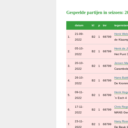
Gespeelde partijen in seizoen: 
datum
kl
p
tnr
tegenstan
21-09-
Henk Web
1.
B2
1
68799
2022
de Klaam
05-10-
Henk de 
2.
B2
1
68799
2022
Het Punt 
20-10-
Jeroen Ma
3.
B2
1
68799
2022
Carambol
26-10-
Hans Bak
4.
B2
1
68799
2022
De Kromm
09-11-
Henk Hog
5.
B2
1
68799
2022
`n Esch 4
17-11-
Chris Rege
6.
B2
1
68799
2022
MANS Ge
23-11-
Harry Ro
7.
B2
1
68799
2022
De Beuk 