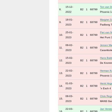
15-12-
Ton van Di
8.
B2
1
68799
2022
Phoenix 1
18-01-
Margriet 
9.
B2
1
68799
2023
Padberg 
25-01-
Piet van N
10.
B2
1
68799
2023
Het Punt 
08-02-
Jeroen Ma
11.
B2
1
68799
2023
Carambol
15-02-
Hans Bak
12.
B2
1
68799
2023
De Kromm
22-02-
Herman K
13.
B2
1
68799
2023
Phoenix 1
01-03-
Henk Hog
14.
B2
1
68799
2023
`n Esch 4
08-03-
Chris Rege
15.
B2
1
68799
2023
MANS Ge
22-03-
Jan Verst
16.
B2
1
68799