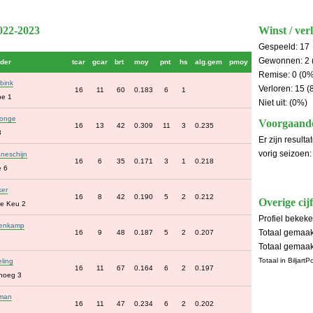
2022-2023
Winst / verl
Gespeeld: 17
Gewonnen: 2 
der
tcar
gcar
brt
moy
pnt
hs
alg.gem
pmoy
Remise: 0 (0%
bink
Verloren: 15 
16
11
60
0.183
6
1
pe 1
Niet uit: (0%)
Jonge
Voorgaande
16
13
42
0.309
11
3
0.235
3
Er zijn result
vorig seizoen:
neschijn
16
6
35
0.171
3
1
0.218
e 6
ker
16
8
42
0.190
5
2
0.212
Overige cijf
e Keu 2
Profiel bekek
enkamp
Totaal gemaak
16
9
48
0.187
5
2
0.207
Totaal gemaak
Totaal in Biljart
ling
16
11
67
0.164
6
2
0.197
noeg 3
sman
16
11
47
0.234
6
2
0.202
1