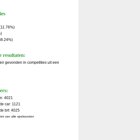
ies
(11.76%)
)
(88.24%)
 resultaten:
aten gevonden in competities uit een
ers:
en: 4021
te car: 1121
te brt: 4025
Point van alle spelsoorten