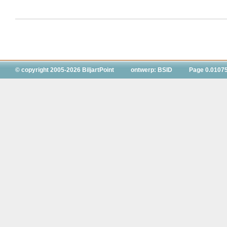
© copyright 2005-2026 BiljartPoint
ontwerp: BSID
Page 0.0107