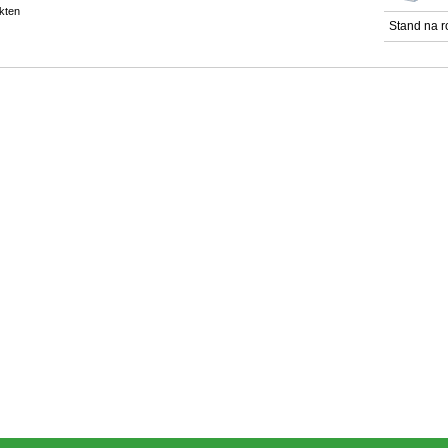
kten
Stand na 