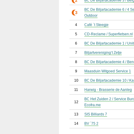
2
BC De Biljartacademie 3 / Bel
BC De Biljartacademie 6 / 4 
3
Outdoor
4
Café `t Steegje
5
CD-Reclame / Superfietsen.nl
6
BC De Biljartacademie 1 / Uni
7
Biljartvereniging‘t Zetje
8
BC De Biljartacademie 4 / Ben
9
Maasduin Witgoed Service 1
10
BC De Biljartacademie 10 / K
11
Harwig - Brasserie de Aanleg
BC Het Zuiden 2 / Service Bur
12
Ecofra.me
13
SIS Billiards 7
14
BV `75 2