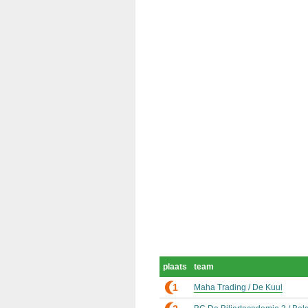
plaats
team
1
Maha Trading / De Kuul