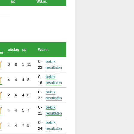
pp
Wd.nr.
uitslag
pp
Wd.nr.
rm
C-
bekijk
0
8
1
11
23
resultaten
C-
bekijk
4
4
4
8
18
resultaten
C-
bekijk
2
6
4
8
22
resultaten
C-
bekijk
4
4
5
7
21
resultaten
C-
bekijk
4
4
7
5
24
resultaten