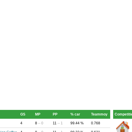
GS
MP
PP
% car
Teammoy
Competitie
4
8
-- 0
11
-- 1
99.44 %
0.768