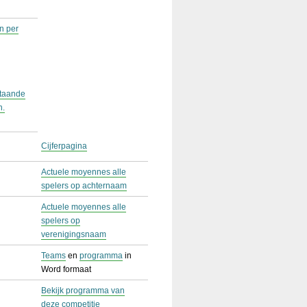
n per
staande
n.
Cijferpagina
Actuele moyennes alle
spelers op achternaam
Actuele moyennes alle
spelers op
verenigingsnaam
Teams
en
programma
in
Word formaat
Bekijk programma van
deze competitie