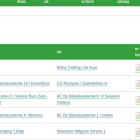
thuis
uit
w-form
uitslag
w-
uit
fo
Maha Trading / De Kuul
ljartacademie 10 / Karambool
CD-Reclame / Superfietsen.nl
iden 2 / Service Buro Zuid –
BC De Biljartacademie 6 / 4 Seasons
e
Outdoor
ljartacademie 4 / Benelux
BC De Biljartacademie 1 / United
eniging ‘t Zetje
Maasduin Witgoed Service 1