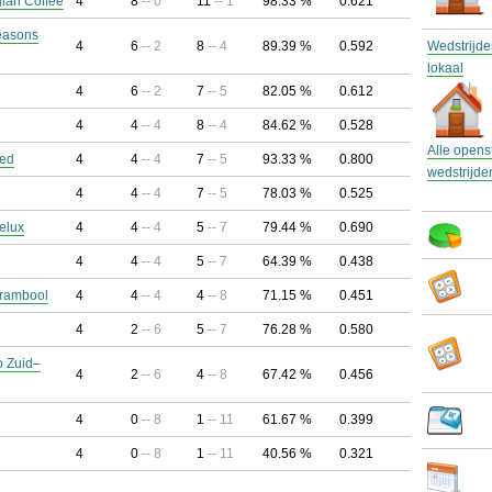
gian Coffee
4
8
-- 0
11
-- 1
98.33 %
0.621
Seasons
4
6
-- 2
8
-- 4
89.39 %
0.592
Wedstrijde
lokaal
4
6
-- 2
7
-- 5
82.05 %
0.612
4
4
-- 4
8
-- 4
84.62 %
0.528
Alle open
ted
4
4
-- 4
7
-- 5
93.33 %
0.800
wedstrijde
4
4
-- 4
7
-- 5
78.03 %
0.525
elux
4
4
-- 4
5
-- 7
79.44 %
0.690
4
4
-- 4
5
-- 7
64.39 %
0.438
arambool
4
4
-- 4
4
-- 8
71.15 %
0.451
4
2
-- 6
5
-- 7
76.28 %
0.580
o Zuid–
4
2
-- 6
4
-- 8
67.42 %
0.456
4
0
-- 8
1
-- 11
61.67 %
0.399
4
0
-- 8
1
-- 11
40.56 %
0.321