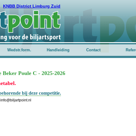
KNBB District Limburg Zuid
Wedstr.form.
Handleiding
Contact
Refer
ie Beker Poule C - 2025-2026
etabel.
behorende bij deze competitie.
info@biljartpoint.nl