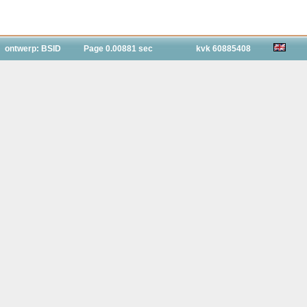
ontwerp: BSID
Page 0.00881 sec
kvk 60885408