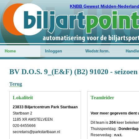
KNBB Gewest Midden-Nederlan
Home
Inloggen
Wedstr.form.
Handle
BV D.O.S. 9_(E&F) (B2) 91020 - seizoen
Terug
Lokaliteit
Teamleider
23833 Biljartcentrum Park Startbaan
Startbaan 2
Voor meer gegevens dient u 
1185 XR AMSTELVEEN
Dit team is
204
keer bekeke
020-6455666
Thuisspeeldag :
Donderdag
secretaris@parkstartbaan.nl
Reservedag :
n.v.t.