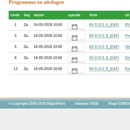
Programma en uitslagen
ronde
dag
datum
agenda
thuis
uit
1
Za.
16-05-2026 10:00
BV D.O.S. 6_(E&F)
BV
3
Za.
16-05-2026 10:00
BV D.O.S. 9_(E&F)
Po
5
Za.
16-05-2026 10:00
BV D.O.S. 9_(E&F)
Gi
8
Za.
16-05-2026 10:00
BV D.O.S. 9_(E&F)
De
12
Za.
16-05-2026 10:00
BV D.O.S. 9_(E&F)
Ex
© copyright 2005-2026 BiljartPoint
ontwerp: BSID
Page 0.0683