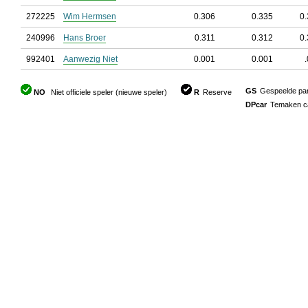
272225
Wim Hermsen
0.306
0.335
0
240996
Hans Broer
0.311
0.312
0
992401
Aanwezig Niet
0.001
0.001
GS
Gespeelde part
NO
Niet officiele speler (nieuwe speler)
R
Reserve
DPcar
Temaken car