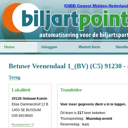
KNBB Gewest Midden-Nederlan
Home
Inloggen
Wedstr.form.
Handle
Betuwe Veenendaal 1_(BV) (C5) 91230 - 
Terug
Lokaliteit
Teamleider
20126 Gebouw Komin
Elise Dammershof 12 B
Voor meer gegevens dient u in te loggen.
1403 SE BUSSUM
Dit team is
217
keer bekeken
035-6919940
Thuisspeeldag :
Maandag-avond
Reservedag :
n.v.t.
Routeplanner