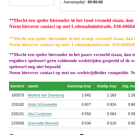
Aanvangstijd :
00:00:00
**
Mocht een speler hieronder in het rood vermeld staan, dan is
Neem hierover contact op met Ledenadministratie, 030-6008
**
Mocht een speler hieronder in het oranje vermeld staan, dan h
Neem hierover contact op met: Ledenadministratie, 030-60084
**
Mocht een speler hieronder in het paars vermeld staan, dan is
reguliere spelsoort geen voldoende wedstrijden gespeeld of de w
spelsoort nog niet bepaald.
Neem hierover contact op met uw wedstrijdleider competitie. N
bondsnr
speler
Aanvang moy
Huidig moy
Alg. m
183575
Martina van Doesburg
1.042
1.183
1.1
226102
Anita Schonewille
0.927
0.924
0.8
226101
Ada Cozijnsen
0.550
0.584
0.5
225506
Jeannette Wessels
0.534
0.510
0.5