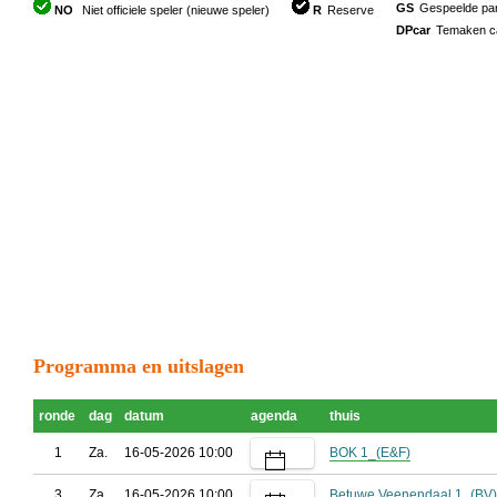
GS
Gespeelde part
NO
Niet officiele speler (nieuwe speler)
R
Reserve
DPcar
Temaken car
Programma en uitslagen
ronde
dag
datum
agenda
thuis
1
Za.
16-05-2026 10:00
BOK 1_(E&F)
3
Za.
16-05-2026 10:00
Betuwe Veenendaal 1_(BV)