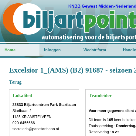
KNBB Gewest Midden-Nederlan
Home
Inloggen
Wedstr.form.
Handle
Excelsior 1_(AMS) (B2) 91687 - seizoen
Terug
Lokaliteit
Teamleider
23833 Biljartcentrum Park Startbaan
Startbaan 2
Voor meer gegevens dient u 
1185 XR AMSTELVEEN
Dit team is
165
keer bekeke
020-6455666
Thuisspeeldag :
Donderdag
secretaris@parkstartbaan.nl
Reservedag :
n.v.t.