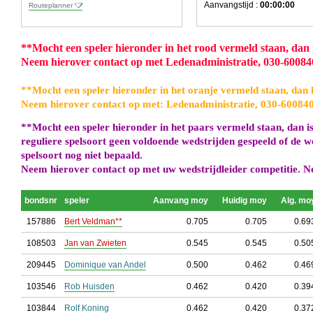
Aanvangstijd :
00:00:00
Routeplanner
**
Mocht een speler hieronder in het rood vermeld staan, dan is
Neem hierover contact op met Ledenadministratie, 030-6008
**
Mocht een speler hieronder in het oranje vermeld staan, dan h
Neem hierover contact op met: Ledenadministratie, 030-60084
**
Mocht een speler hieronder in het paars vermeld staan, dan is
reguliere spelsoort geen voldoende wedstrijden gespeeld of de w
spelsoort nog niet bepaald.
Neem hierover contact op met uw wedstrijdleider competitie. N
bondsnr
speler
Aanvang moy
Huidig moy
Alg. mo
157886
Bert Veldman**
0.705
0.705
0.69
108503
Jan van Zwieten
0.545
0.545
0.50
209445
Dominique van Andel
0.500
0.462
0.46
103546
Rob Huisden
0.462
0.420
0.39
103844
Rolf Koning
0.462
0.420
0.37