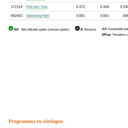
172114
Rob den Turk
0.372
0.340
0.33
992401
Aanwezig Niet
0.001
0.001
.00
GS
Gespeelde part
NO
Niet officiele speler (nieuwe speler)
R
Reserve
DPcar
Temaken car
Programma en uitslagen