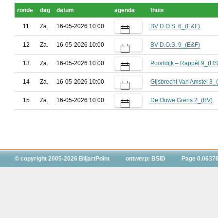
ronde
dag
datum
agenda
thuis
11
Za.
16-05-2026 10:00
BV D.O.S. 6_(E&F)
12
Za.
16-05-2026 10:00
BV D.O.S. 9_(E&F)
13
Za.
16-05-2026 10:00
Poortdijk – Rappèl 9_(HS
14
Za.
16-05-2026 10:00
Gijsbrecht Van Amstel 3_
15
Za.
16-05-2026 10:00
De Ouwe Grens 2_(BV)
© copyright 2005-2026 BiljartPoint
ontwerp: BSID
Page 0.0637