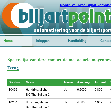
Noord Veluwse Biljart Verbon
Home
Inloggen
Handleiding
Contac
Spelerslijst van deze competitie met actuele moyennes
Terug
Bondsnr
Naam
Nieuw
Aanvang
Actueel
10492
Hendriks, Michel
Ja
6.2000
6.809
B.C The Bullbar 1
10254
Huisman, Martin
Ja
4.8800
4.932
B.C The Bullbar 1