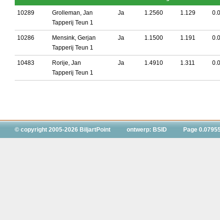
10289
Grolleman, Jan
Ja
1.2560
1.129
0.
Tapperij Teun 1
10286
Mensink, Gerjan
Ja
1.1500
1.191
0.
Tapperij Teun 1
10483
Rorije, Jan
Ja
1.4910
1.311
0.
Tapperij Teun 1
© copyright 2005-2026 BiljartPoint
ontwerp: BSID
Page 0.0795