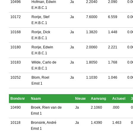
10496
Hofman, Edwin
Ja
2.2040
2.090
0.0
E.H.B.C.1
10172
Rorije, Stef
Ja
7.6000
6.559
0.0
E.H.B.C.1
10168
Rorije, Dick
Ja
1.3820
1.448
0.0
E.H.B.C.1
10180
Rorije, Edwin
Ja
2.0060
2.221
0.0
E.H.B.C.1
10183
Wilde, Carlo de
Ja
1.8050
1.768
0.0
E.H.B.C.1
10252
Blom, Roel
Ja
1.1030
1.046
0.0
Emst 1
Bondsnr
Naam
Nieuw
Aanvang
Actueel
3
10490
Broek, Rien van de
Ja
2.1060
.000
0
Emst 1
10118
Bronsink, André
Ja
1.4390
1.463
0
Emst 1