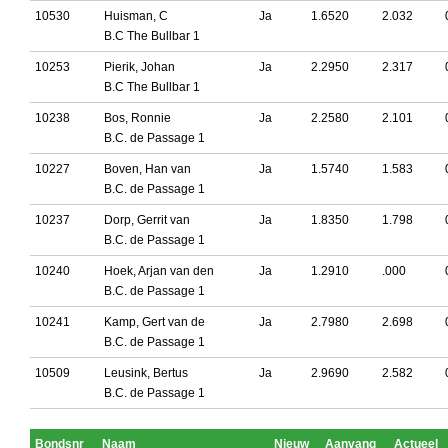
10530
Huisman, C
Ja
1.6520
2.032
B.C The Bullbar 1
10253
Pierik, Johan
Ja
2.2950
2.317
B.C The Bullbar 1
10238
Bos, Ronnie
Ja
2.2580
2.101
B.C. de Passage 1
10227
Boven, Han van
Ja
1.5740
1.583
B.C. de Passage 1
10237
Dorp, Gerrit van
Ja
1.8350
1.798
B.C. de Passage 1
10240
Hoek, Arjan van den
Ja
1.2910
.000
B.C. de Passage 1
10241
Kamp, Gert van de
Ja
2.7980
2.698
B.C. de Passage 1
10509
Leusink, Bertus
Ja
2.9690
2.582
B.C. de Passage 1
Bondsnr
Naam
Nieuw
Aanvang
Actueel