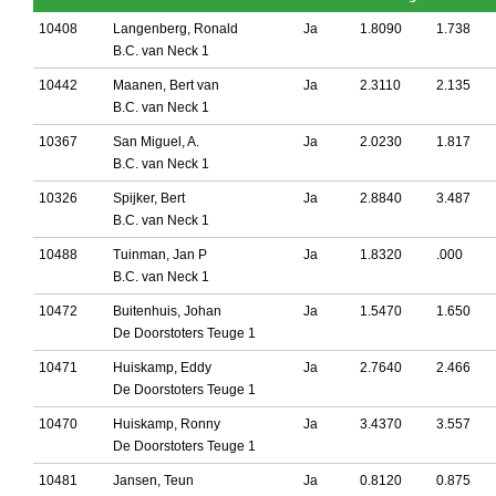
10408
Langenberg, Ronald
Ja
1.8090
1.738
B.C. van Neck 1
10442
Maanen, Bert van
Ja
2.3110
2.135
B.C. van Neck 1
10367
San Miguel, A.
Ja
2.0230
1.817
B.C. van Neck 1
10326
Spijker, Bert
Ja
2.8840
3.487
B.C. van Neck 1
10488
Tuinman, Jan P
Ja
1.8320
.000
B.C. van Neck 1
10472
Buitenhuis, Johan
Ja
1.5470
1.650
De Doorstoters Teuge 1
10471
Huiskamp, Eddy
Ja
2.7640
2.466
De Doorstoters Teuge 1
10470
Huiskamp, Ronny
Ja
3.4370
3.557
De Doorstoters Teuge 1
10481
Jansen, Teun
Ja
0.8120
0.875