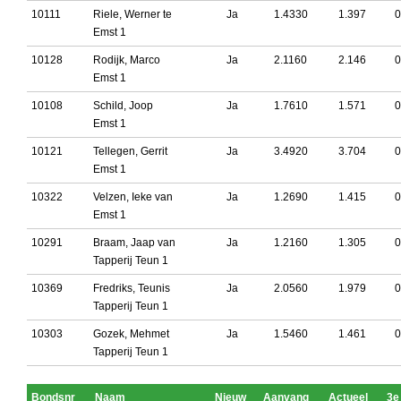
10111
Riele, Werner te
Ja
1.4330
1.397
0
Emst 1
10128
Rodijk, Marco
Ja
2.1160
2.146
0
Emst 1
10108
Schild, Joop
Ja
1.7610
1.571
0
Emst 1
10121
Tellegen, Gerrit
Ja
3.4920
3.704
0
Emst 1
10322
Velzen, Ieke van
Ja
1.2690
1.415
0
Emst 1
10291
Braam, Jaap van
Ja
1.2160
1.305
0
Tapperij Teun 1
10369
Fredriks, Teunis
Ja
2.0560
1.979
0
Tapperij Teun 1
10303
Gozek, Mehmet
Ja
1.5460
1.461
0
Tapperij Teun 1
Bondsnr
Naam
Nieuw
Aanvang
Actueel
3e