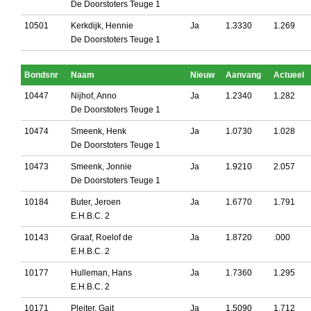
De Doorstoters Teuge 1
10501
Kerkdijk, Hennie
Ja
1.3330
1.269
De Doorstoters Teuge 1
Bondsnr
Naam
Nieuw
Aanvang
Actueel
10447
Nijhof, Anno
Ja
1.2340
1.282
De Doorstoters Teuge 1
10474
Smeenk, Henk
Ja
1.0730
1.028
De Doorstoters Teuge 1
10473
Smeenk, Jonnie
Ja
1.9210
2.057
De Doorstoters Teuge 1
10184
Buter, Jeroen
Ja
1.6770
1.791
E.H.B.C. 2
10143
Graaf, Roelof de
Ja
1.8720
.000
E.H.B.C. 2
10177
Hulleman, Hans
Ja
1.7360
1.295
E.H.B.C. 2
10171
Pleiter, Gait
Ja
1.5090
1.712