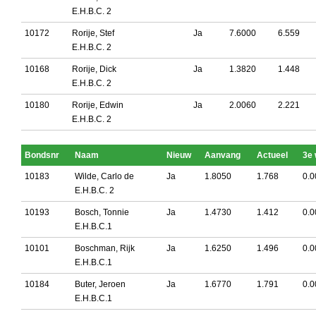
E.H.B.C. 2
10172
Rorije, Stef
Ja
7.6000
6.559
E.H.B.C. 2
10168
Rorije, Dick
Ja
1.3820
1.448
E.H.B.C. 2
10180
Rorije, Edwin
Ja
2.0060
2.221
E.H.B.C. 2
Bondsnr
Naam
Nieuw
Aanvang
Actueel
3e
10183
Wilde, Carlo de
Ja
1.8050
1.768
0.0
E.H.B.C. 2
10193
Bosch, Tonnie
Ja
1.4730
1.412
0.0
E.H.B.C.1
10101
Boschman, Rijk
Ja
1.6250
1.496
0.0
E.H.B.C.1
10184
Buter, Jeroen
Ja
1.6770
1.791
0.0
E.H.B.C.1