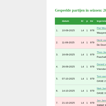
Gespeelde partijen in seizoen: 
datum
kl
p
tnr
tegenst
Piet Wo
1.
10-09-2025
L4
1
978
Waayers
Henk va
2.
11-09-2025
L4
1
979
De Doork
Theo Ja
3.
16-09-2025
L4
1
979
Paschali
Gerard v
4.
26-09-2025
L4
1
979
Vrienden
Tom van 
5.
07-10-2025
L4
1
979
OASE 2
Niek Ja
6.
14-10-2025
L4
1
979
OASE 3
Jan Jan
7.
21-10-2025
L4
1
979
SWWZ 