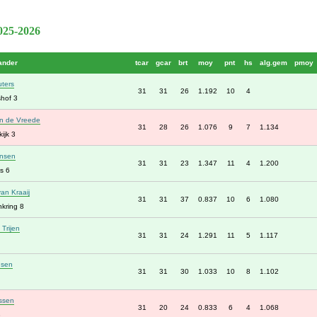
2025-2026
ander
tcar
gcar
brt
moy
pnt
hs
alg.gem
pmoy
uters
31
31
26
1.192
10
4
hof 3
n de Vreede
31
28
26
1.076
9
7
1.134
ijk 3
nsen
31
31
23
1.347
11
4
1.200
s 6
an Kraaij
31
31
37
0.837
10
6
1.080
kring 8
Trijen
31
31
24
1.291
11
5
1.117
nsen
31
31
30
1.033
10
8
1.102
ssen
31
20
24
0.833
6
4
1.068
3