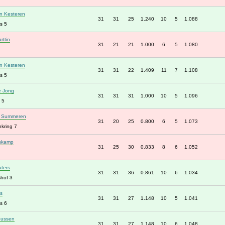
n Kesteren
31
31
25
1.240
10
5
1.088
s 5
rttin
31
21
21
1.000
6
5
1.080
n Kesteren
31
31
22
1.409
11
7
1.108
s 5
e Jong
31
31
31
1.000
10
5
1.096
 5
n Summeren
31
20
25
0.800
6
5
1.073
kring 7
iskamp
31
25
30
0.833
8
6
1.052
uters
31
31
36
0.861
10
6
1.034
hof 3
ts
31
31
27
1.148
10
5
1.041
s 6
bussen
31
31
27
1.148
10
6
1.048