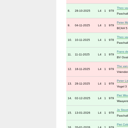
Theo va
8.
28-10-2025
L4
1
979
Paschali
Peter Ma
9.
04-11-2025
L4
1
979
BCAH 5
Theo va
10.
10-11-2025
L4
1
978
Paschali
Frans d
11.
11-11-2025
L4
1
979
BV Oost
The va
12.
18-11-2025
L4
1
979
Vrienden
Peter L
13.
28-11-2025
L4
1
979
Vogel 3
Piet Wo
14.
02-12-2025
L4
1
979
Waayers
Jo Stoo
15.
13-01-2026
L4
1
979
Paschali
Piet Co
16.
20-01-2026
L4
1
979