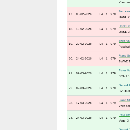
Vrienden
Tom van 
17.
03-02-2026
L4
1
979
OASE 2
Henk He
18.
13-02-2026
L4
1
979
OASE 3
Theo va
19.
20-02-2026
L4
1
979
Paschali
Frans Sc
20.
24-02-2026
L4
1
979
SWWZ 
Peter Ma
21.
02-03-2026
L4
1
979
BCAH 5
Gerard A
22.
09-03-2026
L4
1
979
BV Oost
Frans S
23.
17-03-2026
L4
1
979
Vrienden
Paul Ti
24.
24-03-2026
L4
1
979
Vogel 3
Gerard 