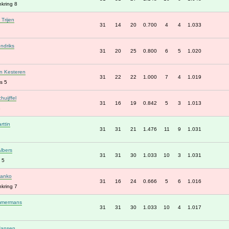
kring 8
Trijen
31
14
20
0.700
4
4
1.033
ndriks
31
20
25
0.800
6
5
1.020
n Kesteren
31
22
22
1.000
7
4
1.019
s 5
huijffel
31
16
19
0.842
5
3
1.013
3
rttin
31
31
21
1.476
11
9
1.031
lbers
31
31
30
1.033
10
3
1.031
 5
tanko
31
16
24
0.666
5
6
1.016
kring 7
mmermans
31
31
30
1.033
10
4
1.017
Jansen