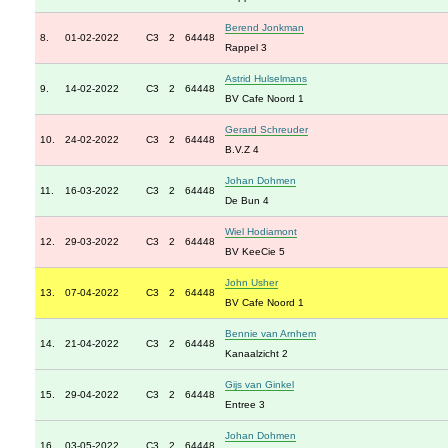
Berend Jonkman
8.
01-02-2022
C3
2
64448
Rappel 3
Astrid Hulselmans
9.
14-02-2022
C3
2
64448
BV Cafe Noord 1
Gerard Schreuder
10.
24-02-2022
C3
2
64448
B.V.Z 4
Johan Dohmen
11.
16-03-2022
C3
2
64448
De Bun 4
Wiel Hodiamont
12.
29-03-2022
C3
2
64448
BV KeeCie 5
John Usher
13.
07-04-2022
C3
2
64448
BV Cafe Noord 1
Bennie van Arnhem
14.
21-04-2022
C3
2
64448
Kanaalzicht 2
Gijs van Ginkel
15.
29-04-2022
C3
2
64448
Entree 3
Johan Dohmen
16.
03-05-2022
C3
2
64448