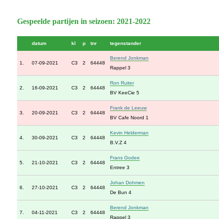
Gespeelde partijen in seizoen: 2021-2022
datum
kl
p
tnr
tegenstander
Berend Jonkman
1.
07-09-2021
C3
2
64448
Rappel 3
Ron Ruiter
2.
16-09-2021
C3
2
64448
BV KeeCie 5
Frank de Leeuw
3.
20-09-2021
C3
2
64448
BV Cafe Noord 1
Kevin Helderman
4.
30-09-2021
C3
2
64448
B.V.Z 4
Frans Godee
5.
21-10-2021
C3
2
64448
Entree 3
Johan Dohmen
6.
27-10-2021
C3
2
64448
De Bun 4
Berend Jonkman
7.
04-11-2021
C3
2
64448
Rappel 3