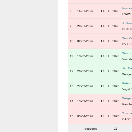
Nico v
8.
16-01-2026
L4
1
1028
SWWZ
Jo Ker
9.
20-01-2026
L4
1
1028
BCAH 
Wim Pa
10.
02-02-2026
L4
1
1028
BV Oos
Wim Lo
11.
13-02-2026
L4
1
1028
Vriend
Jan Da
12.
20-02-2026
L4
1
1028
Waayer
Peter 
13.
27-02-2026
L4
1
1028
Vogel 
Wiege
14.
13-03-2026
L4
1
1028
Pascha
Tom va
15.
03-04-2026
L4
1
1028
OASE 
gespeeld
15