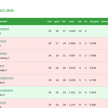
2025-2026
tander
tcar
gcar
brt
moy
pnt
hs
alg.gem
pmoy
anjaard
35
35
37
0.945
10
6
6
ersten
35
17
19
0.894
4
4
0.928
5
Stanko
35
18
21
0.857
5
5
0.909
enkring 7
ppes
35
16
26
0.615
4
3
0.834
kijk 3
r Guldemond
35
19
29
0.655
5
5
0.795
lis 6
Goudswaard
35
35
23
1.521
11
6
0.903
lis 5
huurs
35
33
29
1.137
9
5
0.940
3