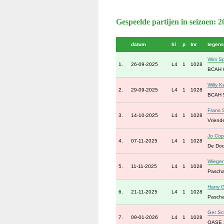
Gespeelde partijen in seizoen: 
datum
kl
p
tnr
tegens
Wim Sp
1.
26-09-2025
L4
1
1028
BCAH 
Willy K
2.
29-09-2025
L4
1
1028
BCAH 
Frans 
3.
14-10-2025
L4
1
1028
Vriend
Jo Co
4.
07-11-2025
L4
1
1028
De Door
Wiege
5.
11-11-2025
L4
1
1028
Pascha
Harry 
6.
21-11-2025
L4
1
1028
Pascha
Ger Sc
7.
09-01-2026
L4
1
1028
OASE 