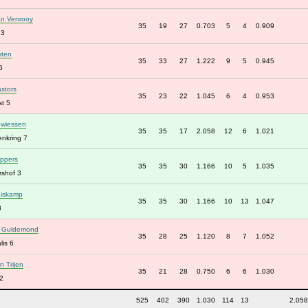
an Venrooy
35
19
27
0.703
5
4
0.909
 3
sten
35
33
27
1.222
9
5
0.945
6
stors
35
23
22
1.045
6
4
0.953
t 5
wiessen
35
35
17
2.058
12
6
1.021
enkring 7
ppers
35
35
30
1.166
10
5
1.035
shof 3
Liskamp
35
35
30
1.166
10
13
1.047
3
r Guldemond
35
28
25
1.120
8
7
1.052
lis 6
n Trijen
35
21
28
0.750
6
6
1.030
2
525
402
390
1.030
114
13
2.058