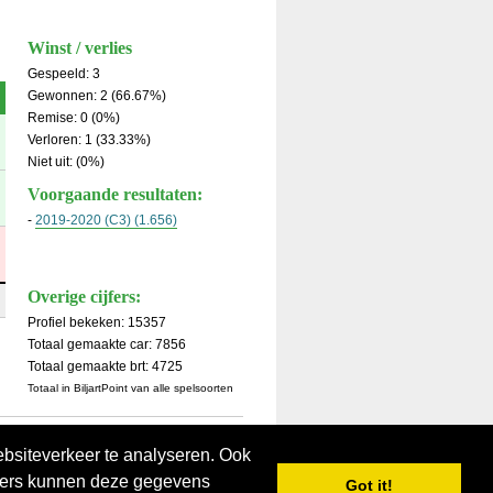
Winst / verlies
Gespeeld: 3
Gewonnen: 2 (66.67%)
Remise: 0 (0%)
Verloren: 1 (33.33%)
Niet uit: (0%)
Voorgaande resultaten:
-
2019-2020 (C3) (1.656)
Overige cijfers:
Profiel bekeken: 15357
Totaal gemaakte car: 7856
Totaal gemaakte brt: 4725
Totaal in BiljartPoint van alle spelsoorten
ebsiteverkeer te analyseren. Ook
tners kunnen deze gegevens
Got it!