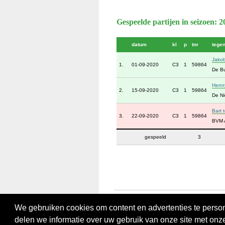
Gespeelde partijen in seizoen: 
datum
kl
p
tnr
tege
Jako
1.
01-09-2020
C3
1
59864
De B
Henn
2.
15-09-2020
C3
1
59864
De Ni
Bart 
3.
22-09-2020
C3
1
59864
BVM 
gespeeld
3
We gebruiken cookies om content en advertenties te person
delen we informatie over uw gebruik van onze site met onz