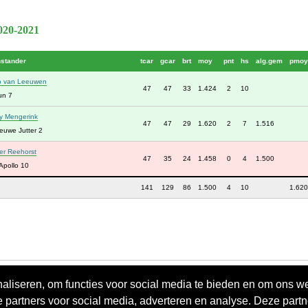
2020-2021
nstander
tcar
gcar
brt
moy
pnt
hs
alg.gem
pmoy
b van Leeuwen
47
47
33
1.424
2
10
un 7
y Mengerink
47
47
29
1.620
2
7
1.516
euwe Jutter 2
ter Reehorst
47
35
24
1.458
0
4
1.500
Apollo 10
141
129
86
1.500
4
10
1.620
aliseren, om functies voor social media te bieden en om ons w
e partners voor social media, adverteren en analyse. Deze par