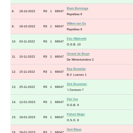
Bram Bonninga
8.
18-10-2022
R3
1
68047
Rapiditas 6
Willem van Ee
9.
18-10-2022
R3
1
68047
Rapiditas 6
Edu Wijdeveld
10.
03-11-2022
R3
1
68047
O.G.B. 10
Gerard de Bruyn
11.
10-11-2022
R3
1
68047
De Wintertuinders 2
Bep Besselse
12.
15-11-2022
R3
1
68047
B.V. Loenen 1
Dick Bouwman
13.
25-11-2022
R3
1
68047
`t Centrum 7
Piet Vos
14.
12-01-2023
R3
1
68047
O.G.B. 9
Frithiof Meijer
15.
19-01-2023
R3
1
68047
O.S.O. 8
Gert Blaas
16.
26-01-2023
R3
1
68047