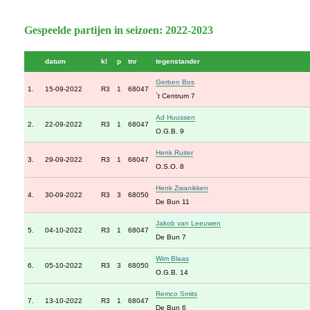
Gespeelde partijen in seizoen: 2022-2023
datum
kl
p
tnr
tegenstander
Gerben Bos
1.
15-09-2022
R3
1
68047
`t Centrum 7
Ad Huussen
2.
22-09-2022
R3
1
68047
O.G.B. 9
Henk Ruiter
3.
29-09-2022
R3
1
68047
O.S.O. 8
Henk Zwanikken
4.
30-09-2022
R3
3
68050
De Bun 11
Jakob van Leeuwen
5.
04-10-2022
R3
1
68047
De Bun 7
Wim Blaas
6.
05-10-2022
R3
3
68050
O.G.B. 14
Remco Smits
7.
13-10-2022
R3
1
68047
De Bun 6