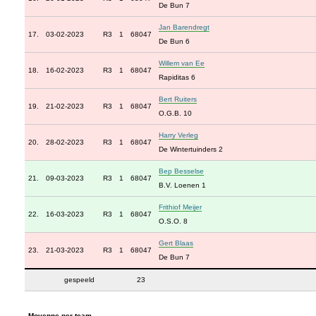
De Bun 7
Jan Barendregt
17.
03-02-2023
R3
1
68047
De Bun 6
Willem van Ee
18.
16-02-2023
R3
1
68047
Rapiditas 6
Bert Ruiters
19.
21-02-2023
R3
1
68047
O.G.B. 10
Harry Verleg
20.
28-02-2023
R3
1
68047
De Wintertuinders 2
Bep Besselse
21.
09-03-2023
R3
1
68047
B.V. Loenen 1
Frithiof Meijer
22.
16-03-2023
R3
1
68047
O.S.O. 8
Gert Blaas
23.
21-03-2023
R3
1
68047
De Bun 7
gespeeld
23
Moyenne per team