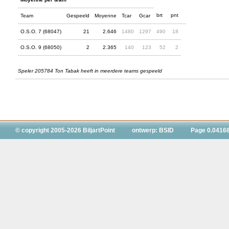
brt
pnt
Team
Gespeeld
Moyenne
Tcar
Gcar
O.S.O. 7 (68047)
21
2.646
1480
1297
490
18
O.S.O. 9 (68050)
2
2.365
140
123
52
2
Speler 205784 Ton Tabak heeft in meerdere teams gespeeld
© copyright 2005-2026 BiljartPoint
ontwerp: BSID
Page 0.0416