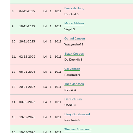
Frans de Jong
8.
04-11-2025
L4
1
1011
BV Oost 5
Marcel Melsen
9.
18-11-2025
L4
1
1011
Vogel 3
Gerard Jansen
10.
26-11-2025
L4
1
1011
Waayershof 3
Sjaak Coppes
11.
02-12-2025
L4
1
1011
De Doorkijk 3
Cor Jansen
12.
06-01-2026
L4
1
1011
Paschalis 6
Theo Janssen
13.
20-01-2026
L4
1
1011
BVBW 4
Ger Schuurs
14.
03-02-2026
L4
1
1011
OASE 3
Harry Goudswaard
15.
13-02-2026
L4
1
1011
Paschalis 5
The van Summeren
16.
10-03-2026
L4
1
1011