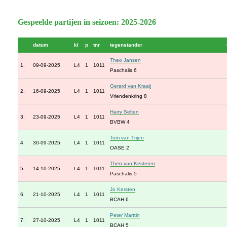
Gespeelde partijen in seizoen: 2025-2026
datum
kl
p
tnr
tegenstander
Theo Jansen
1.
09-09-2025
L4
1
1011
Paschalis 6
Gerard van Kraaij
2.
16-09-2025
L4
1
1011
Vriendenkring 8
Harry Selten
3.
23-09-2025
L4
1
1011
BVBW 4
Tom van Trijen
4.
30-09-2025
L4
1
1011
OASE 2
Theo van Kesteren
5.
14-10-2025
L4
1
1011
Paschalis 5
Jo Kersten
6.
21-10-2025
L4
1
1011
BCAH 6
Peter Marttin
7.
27-10-2025
L4
1
1011
BCAH 5