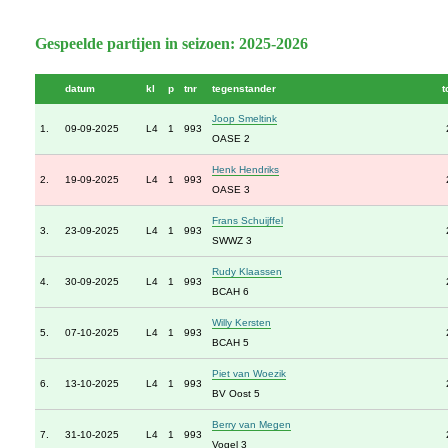
Gespeelde partijen in seizoen: 2025-2026
datum
kl
p
tnr
tegenstander
t
Joop Smeltink
1.
09-09-2025
L4
1
993
OASE 2
Henk Hendriks
2.
19-09-2025
L4
1
993
OASE 3
Frans Schuijffel
3.
23-09-2025
L4
1
993
SWWZ 3
Rudy Klaassen
4.
30-09-2025
L4
1
993
BCAH 6
Willy Kersten
5.
07-10-2025
L4
1
993
BCAH 5
Piet van Woezik
6.
13-10-2025
L4
1
993
BV Oost 5
Berry van Megen
7.
31-10-2025
L4
1
993
Vogel 3