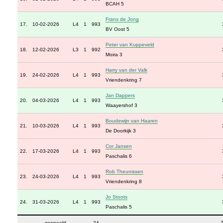
BCAH 5
Frans de Jong
17.
10-02-2026
L4
1
993
BV Oost 5
Peter van Kuppeveld
18.
12-02-2026
L3
1
992
Moira 3
Harry van der Valk
19.
24-02-2026
L4
1
993
Vriendenkring 7
Jan Dappers
20.
04-03-2026
L4
1
993
Waayershof 3
Boudewijn van Haaren
21.
10-03-2026
L4
1
993
De Doorkijk 3
Cor Jansen
22.
17-03-2026
L4
1
993
Paschalis 6
Rob Theunissen
23.
24-03-2026
L4
1
993
Vriendenkring 8
Jo Stoots
24.
31-03-2026
L4
1
993
Paschalis 5
gespeeld
24