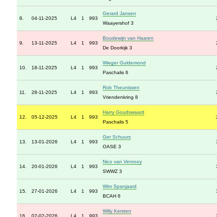
Gerard Jansen
8.
04-11-2025
L4
1
993
Waayershof 3
Boudewijn van Haaren
9.
13-11-2025
L4
1
993
De Doorkijk 3
Wieger Guldemond
10.
18-11-2025
L4
1
993
Paschalis 6
Rob Theunissen
11.
28-11-2025
L4
1
993
Vriendenkring 8
Harry Goudswaard
12.
05-12-2025
L4
1
993
Paschalis 5
Ger Schuurs
13.
13-01-2026
L4
1
993
OASE 3
Nico van Venrooy
14.
20-01-2026
L4
1
993
SWWZ 3
Wim Spanjaard
15.
27-01-2026
L4
1
993
BCAH 6
Willy Kersten
16.
02-02-2026
L4
1
993