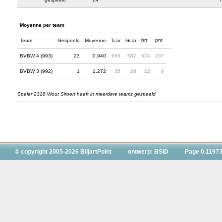
Moyenne per team
brt
pnt
Team
Gespeeld
Moyenne
Tcar
Gcar
BVBW 4 (993)
23
0.940
665
587
624
207
BVBW 3 (992)
1
1.272
35
28
22
8
Speler 2328 Wout Siroen heeft in meerdere teams gespeeld
© copyright 2005-2026 BiljartPoint
ontwerp: BSID
Page 0.11973