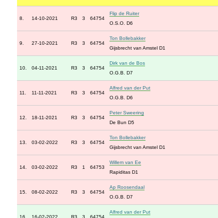
Flip de Ruiter
8.
14-10-2021
R3
3
64754
O.S.O. D6
Ton Bollebakker
9.
27-10-2021
R3
3
64754
Gijsbrecht van Amstel D1
Dirk van de Bos
10.
04-11-2021
R3
3
64754
O.G.B. D7
Alfred van der Put
11.
11-11-2021
R3
3
64754
O.G.B. D6
Peter Sweering
12.
18-11-2021
R3
3
64754
De Bun D5
Ton Bollebakker
13.
03-02-2022
R3
3
64754
Gijsbrecht van Amstel D1
Willem van Ee
14.
03-02-2022
R3
1
64753
Rapiditas D1
Ap Roosendaal
15.
08-02-2022
R3
3
64754
O.G.B. D7
Alfred van der Put
16.
16-02-2022
R3
3
64754