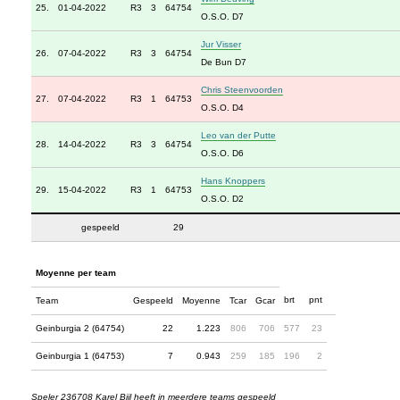
25.
01-04-2022
R3
3
64754
O.S.O. D7
Jur Visser
26.
07-04-2022
R3
3
64754
De Bun D7
Chris Steenvoorden
27.
07-04-2022
R3
1
64753
O.S.O. D4
Leo van der Putte
28.
14-04-2022
R3
3
64754
O.S.O. D6
Hans Knoppers
29.
15-04-2022
R3
1
64753
O.S.O. D2
gespeeld
29
Moyenne per team
brt
pnt
Team
Gespeeld
Moyenne
Tcar
Gcar
Geinburgia 2 (64754)
22
1.223
806
706
577
23
Geinburgia 1 (64753)
7
0.943
259
185
196
2
Speler 236708 Karel Bijl heeft in meerdere teams gespeeld