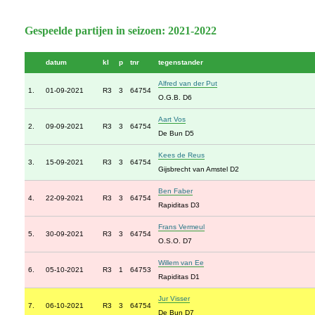
Gespeelde partijen in seizoen: 2021-2022
datum
kl
p
tnr
tegenstander
Alfred van der Put
1.
01-09-2021
R3
3
64754
O.G.B. D6
Aart Vos
2.
09-09-2021
R3
3
64754
De Bun D5
Kees de Reus
3.
15-09-2021
R3
3
64754
Gijsbrecht van Amstel D2
Ben Faber
4.
22-09-2021
R3
3
64754
Rapiditas D3
Frans Vermeul
5.
30-09-2021
R3
3
64754
O.S.O. D7
Willem van Ee
6.
05-10-2021
R3
1
64753
Rapiditas D1
Jur Visser
7.
06-10-2021
R3
3
64754
De Bun D7