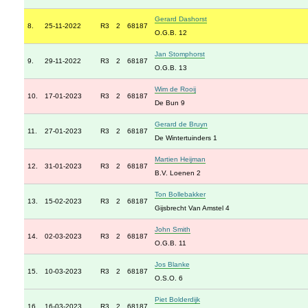
Gerard Dashorst
8.
25-11-2022
R3
2
68187
O.G.B. 12
Jan Stomphorst
9.
29-11-2022
R3
2
68187
O.G.B. 13
Wim de Rooij
10.
17-01-2023
R3
2
68187
De Bun 9
Gerard de Bruyn
11.
27-01-2023
R3
2
68187
De Wintertuinders 1
Martien Heijman
12.
31-01-2023
R3
2
68187
B.V. Loenen 2
Ton Bollebakker
13.
15-02-2023
R3
2
68187
Gijsbrecht Van Amstel 4
John Smith
14.
02-03-2023
R3
2
68187
O.G.B. 11
Jos Blanke
15.
10-03-2023
R3
2
68187
O.S.O. 6
Piet Bolderdijk
16.
16-03-2023
R3
2
68187