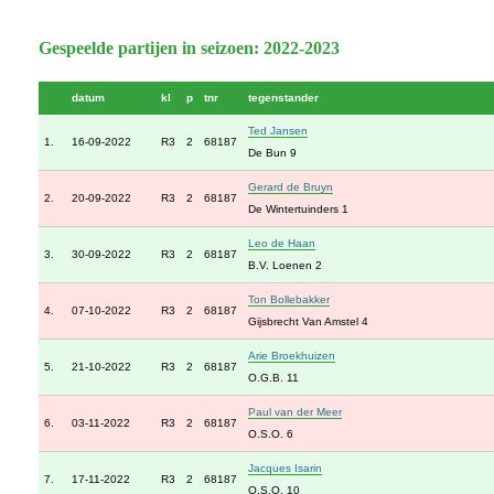
Gespeelde partijen in seizoen: 2022-2023
datum
kl
p
tnr
tegenstander
Ted Jansen
1.
16-09-2022
R3
2
68187
De Bun 9
Gerard de Bruyn
2.
20-09-2022
R3
2
68187
De Wintertuinders 1
Leo de Haan
3.
30-09-2022
R3
2
68187
B.V. Loenen 2
Ton Bollebakker
4.
07-10-2022
R3
2
68187
Gijsbrecht Van Amstel 4
Arie Broekhuizen
5.
21-10-2022
R3
2
68187
O.G.B. 11
Paul van der Meer
6.
03-11-2022
R3
2
68187
O.S.O. 6
Jacques Isarin
7.
17-11-2022
R3
2
68187
O.S.O. 10