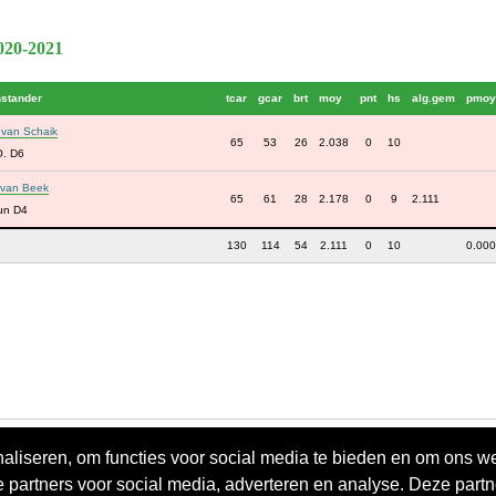
2020-2021
nstander
tcar
gcar
brt
moy
pnt
hs
alg.gem
pmoy
van Schaik
65
53
26
2.038
0
10
O. D6
 van Beek
65
61
28
2.178
0
9
2.111
un D4
130
114
54
2.111
0
10
0.000
aliseren, om functies voor social media te bieden en om ons w
e partners voor social media, adverteren en analyse. Deze par