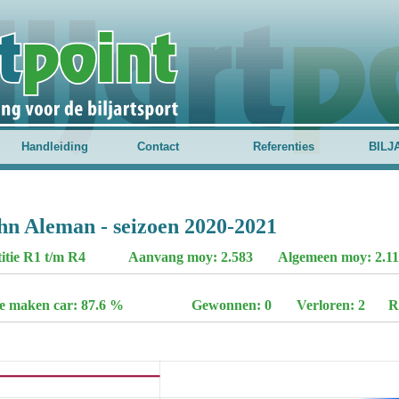
Handleiding
Contact
Referenties
BILJ
hn Aleman - seizoen 2020-2021
titie R1 t/m R4
Aanvang moy: 2.583
Algemeen moy: 2.111
te maken car: 87.6 %
Gewonnen: 0
Verloren: 2
R