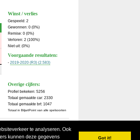
Winst / verlies
Gespeeld: 2
Gewonnen: 0 (0%)
Remise: 0 (0%)
Verloren: 2 (100%)
Niet uit: (0%)
Voorgaande resultaten:
-
2019-2020 (R3) (2.583)
Overige cijfers:
Profiel bekeken: 5256
Totaal gemaakte car: 2330
Totaal gemaakte brt: 1047
Totaal in BiljartPoint van alle spelsoorten
ebsiteverkeer te analyseren. Ook
tners kunnen deze gegevens
Got it!