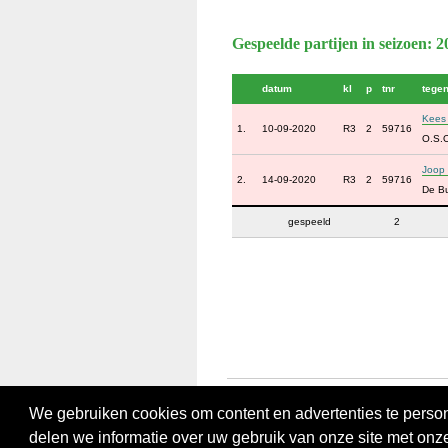
Gespeelde partijen in seizoen: 
datum
kl
p
tnr
tege
Kees 
1.
10-09-2020
R3
2
59716
O.S.
Joop
2.
14-09-2020
R3
2
59716
De B
gespeeld
2
We gebruiken cookies om content en advertenties te person
delen we informatie over uw gebruik van onze site met onz