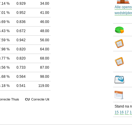
7.14 %
0.929
34.00
Alle open
7.01 %
0.952
41.00
wedstrijde
6.69 %
0.836
46.00
5.43 %
0.672
48.00
7.59 %
0.942
56.00
7.98 %
0.820
64.00
3.77 %
0.820
68.00
3.56 %
0.733
87.00
1.68 %
0.564
98.00
4.18 %
0.541
119.00
rrectie Thuis
CU
Correctie Uit
Stand na 
15
16
17
1