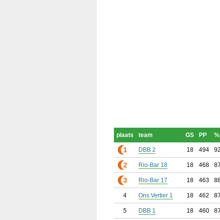
plaats
team
GS
PP
%
1
DBB 2
18
494
9
2
Rio-Bar 18
18
468
8
3
Rio-Bar 17
18
463
8
4
Ons Vertier 1
18
462
8
5
DBB 1
18
460
8