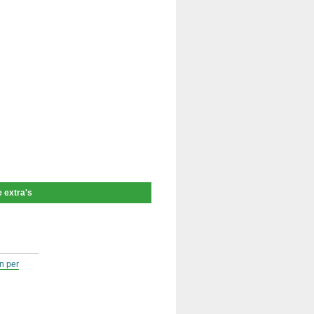
 extra's
n per