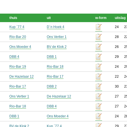
thuis
uit
w-form
uitslag
Kup `77 4
D`n Hoek 4
24
2
Rio-Bar 20
Ons Vertier 1
28
2
Ons Moeder 4
BV de Klok 2
26
2
DBB 4
DBB 1
29
2
Rio-Bar 19
Rio-Bar 18
24
2
De Hazelaar 12
Rio-Bar 17
22
2
Rio-Bar 17
DBB 2
30
2
Ons Vertier 1
De Hazelaar 12
27
2
Rio-Bar 18
DBB 4
27
2
DBB 1
Ons Moeder 4
24
2
BV de Klok 2
Kup `77 4
29
2