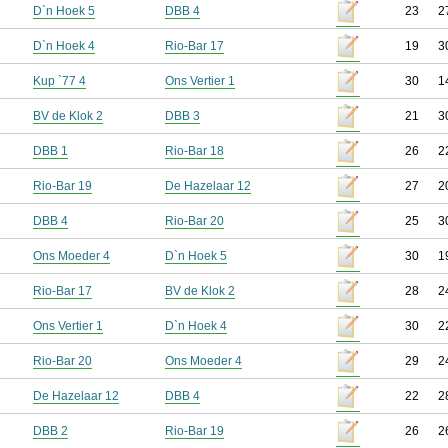
D`n Hoek 5
DBB 4
23
2
D`n Hoek 4
Rio-Bar 17
19
3
Kup `77 4
Ons Vertier 1
30
1
BV de Klok 2
DBB 3
21
3
DBB 1
Rio-Bar 18
26
2
Rio-Bar 19
De Hazelaar 12
27
2
DBB 4
Rio-Bar 20
25
3
Ons Moeder 4
D`n Hoek 5
30
1
Rio-Bar 17
BV de Klok 2
28
2
Ons Vertier 1
D`n Hoek 4
30
2
Rio-Bar 20
Ons Moeder 4
29
2
De Hazelaar 12
DBB 4
22
2
DBB 2
Rio-Bar 19
26
2