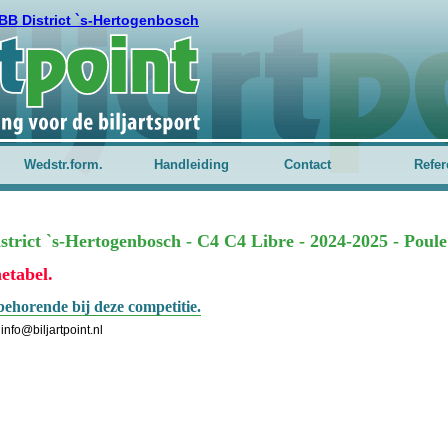
BB District `s-Hertogenbosch
Wedstr.form.
Handleiding
Contact
Refer
trict `s-Hertogenbosch - C4 C4 Libre - 2024-2025 - Poule
etabel.
behorende bij deze competitie.
info@biljartpoint.nl