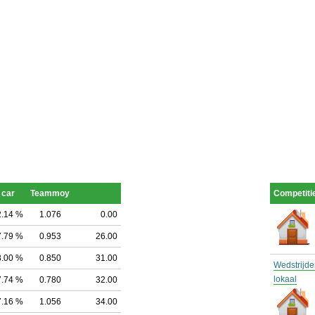
 car
Teammoy
Competitie
2.14 %
1.076
0.00
7.79 %
0.953
26.00
8.00 %
0.850
31.00
Wedstrijde
lokaal
7.74 %
0.780
32.00
7.16 %
1.056
34.00