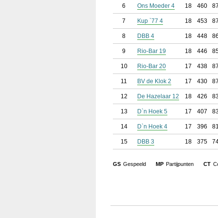
6
Ons Moeder 4
18
460
8
7
Kup `77 4
18
453
8
8
DBB 4
18
448
8
9
Rio-Bar 19
18
446
8
10
Rio-Bar 20
17
438
8
11
BV de Klok 2
17
430
8
12
De Hazelaar 12
18
426
8
13
D`n Hoek 5
17
407
8
14
D`n Hoek 4
17
396
8
15
DBB 3
18
375
7
GS
Gespeeld
MP
Partijpunten
CT
Co