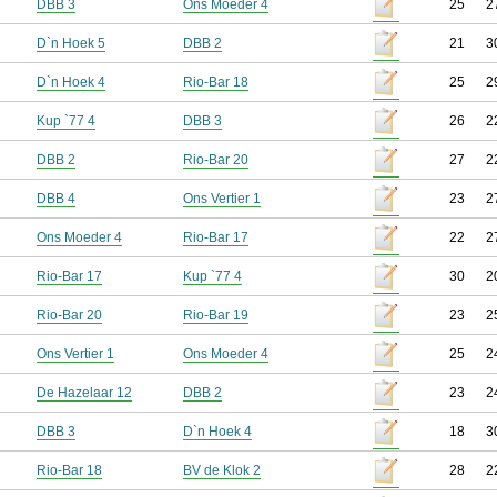
DBB 3
Ons Moeder 4
25
2
D`n Hoek 5
DBB 2
21
3
D`n Hoek 4
Rio-Bar 18
25
2
Kup `77 4
DBB 3
26
2
DBB 2
Rio-Bar 20
27
2
DBB 4
Ons Vertier 1
23
2
Ons Moeder 4
Rio-Bar 17
22
2
Rio-Bar 17
Kup `77 4
30
2
Rio-Bar 20
Rio-Bar 19
23
2
Ons Vertier 1
Ons Moeder 4
25
2
De Hazelaar 12
DBB 2
23
2
DBB 3
D`n Hoek 4
18
3
Rio-Bar 18
BV de Klok 2
28
2