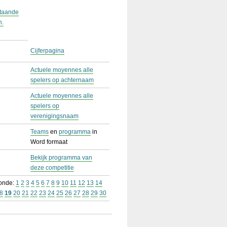
staande
n.
Cijferpagina
Actuele moyennes alle
spelers op achternaam
Actuele moyennes alle
spelers op
verenigingsnaam
Teams
en
programma
in
Word formaat
Bekijk programma van
deze competitie
ronde:
1
2
3
4
5
6
7
8
9
10
11
12
13
14
8
19
20
21
22
23
24
25
26
27
28
29
30