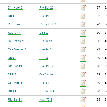
D`n Hoek 5
Rio-Bar 20
27
2
DBB 3
Rio-Bar 19
22
2
D`n Hoek 4
BV de Klok 2
20
3
Kup `77 4
DBB 1
20
2
De Hazelaar 12
D`n Hoek 5
30
1
Ons Moeder 4
Rio-Bar 18
23
2
DBB 4
DBB 3
30
1
Rio-Bar 19
Rio-Bar 17
28
2
DBB 2
Ons Vertier 1
28
2
Ons Vertier 1
Rio-Bar 19
30
1
DBB 1
D`n Hoek 4
28
2
Rio-Bar 18
Kup `77 4
25
2