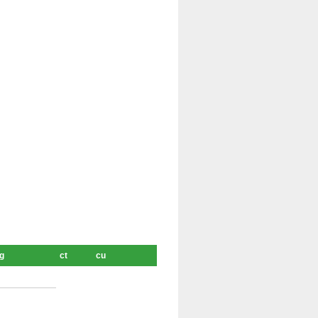
ag
ct
cu