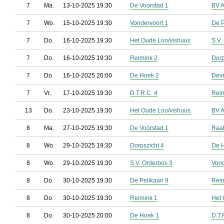
7
Ma.
13-10-2025 19:30
De Voorstad 1
BV 
7
Wo.
15-10-2025 19:30
Vondervoort 1
De P
7
Do.
16-10-2025 19:30
Het Oude Loo/vishuus
S.V.
7
Do.
16-10-2025 19:30
Reimink 2
Dorp
7
Do.
16-10-2025 20:00
De Hoek 2
Deve
7
Vr.
17-10-2025 19:30
D.T.R.C. 4
Reim
13
Do.
23-10-2025 19:30
Het Oude Loo/vishuus
BV 
8
Ma.
27-10-2025 19:30
De Voorstad 1
Raal
8
Wo.
29-10-2025 19:30
Dorpszicht 4
De 
8
Wo.
29-10-2025 19:30
S.V. Orderbos 3
Vond
8
Do.
30-10-2025 19:30
De Pelikaan 9
Reim
8
Do.
30-10-2025 19:30
Reimink 1
Het 
8
Do.
30-10-2025 20:00
De Hoek 1
D.T.