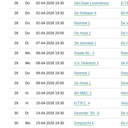
28
Do.
02-04-2026 19:30
Het Oude Loo/vishuus
D.T.
28
Do.
02-04-2026 19:30
De Pelikaan 9
BV 
28
Do.
02-04-2026 19:30
Reimink 2
De V
28
Do.
02-04-2026 20:00
De Hoek 2
De 
29
Di.
07-04-2026 19:30
De Voorstad 1
De 
29
Wo.
08-04-2026 19:30
Raalte 90 - 3
Reim
29
Wo.
08-04-2026 19:30
S.V. Orderbos 3
De P
29
Do.
09-04-2026 19:30
Reimink 1
Dorp
29
Do.
09-04-2026 20:00
De Hoek 1
Deve
29
Vr.
10-04-2026 19:30
BV ABEC 1
Het 
29
Vr.
10-04-2026 19:30
D.T.R.C. 4
Vond
30
Di.
14-04-2026 19:30
Deventer `83 - 8
De V
30
Wo.
15-04-2026 19:30
Dorpszicht 4
De 