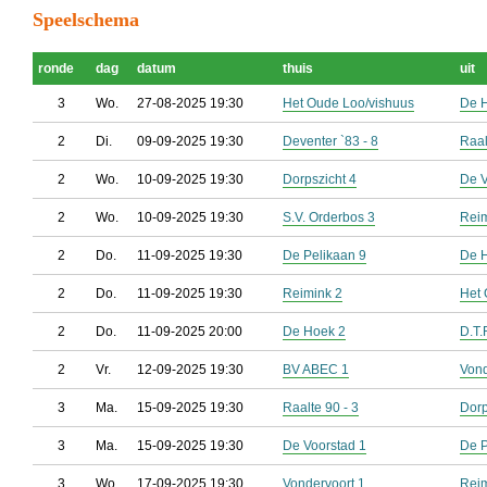
Speelschema
ronde
dag
datum
thuis
uit
3
Wo.
27-08-2025 19:30
Het Oude Loo/vishuus
De 
2
Di.
09-09-2025 19:30
Deventer `83 - 8
Raal
2
Wo.
10-09-2025 19:30
Dorpszicht 4
De V
2
Wo.
10-09-2025 19:30
S.V. Orderbos 3
Reim
2
Do.
11-09-2025 19:30
De Pelikaan 9
De 
2
Do.
11-09-2025 19:30
Reimink 2
Het 
2
Do.
11-09-2025 20:00
De Hoek 2
D.T.
2
Vr.
12-09-2025 19:30
BV ABEC 1
Vond
3
Ma.
15-09-2025 19:30
Raalte 90 - 3
Dorp
3
Ma.
15-09-2025 19:30
De Voorstad 1
De P
3
Wo.
17-09-2025 19:30
Vondervoort 1
Reim