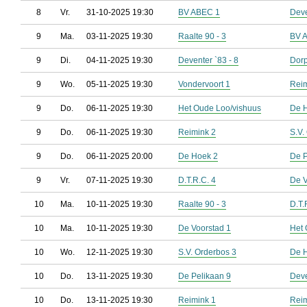
8
Vr.
31-10-2025 19:30
BV ABEC 1
Deve
9
Ma.
03-11-2025 19:30
Raalte 90 - 3
BV 
9
Di.
04-11-2025 19:30
Deventer `83 - 8
Dorp
9
Wo.
05-11-2025 19:30
Vondervoort 1
Reim
9
Do.
06-11-2025 19:30
Het Oude Loo/vishuus
De 
9
Do.
06-11-2025 19:30
Reimink 2
S.V.
9
Do.
06-11-2025 20:00
De Hoek 2
De P
9
Vr.
07-11-2025 19:30
D.T.R.C. 4
De V
10
Ma.
10-11-2025 19:30
Raalte 90 - 3
D.T.
10
Ma.
10-11-2025 19:30
De Voorstad 1
Het 
10
Wo.
12-11-2025 19:30
S.V. Orderbos 3
De 
10
Do.
13-11-2025 19:30
De Pelikaan 9
Deve
10
Do.
13-11-2025 19:30
Reimink 1
Reim