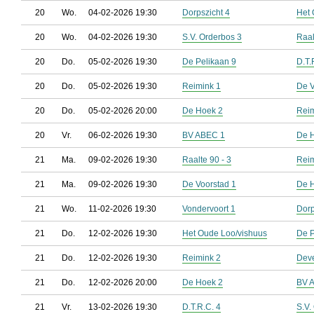
20
Wo.
04-02-2026 19:30
Dorpszicht 4
Het 
20
Wo.
04-02-2026 19:30
S.V. Orderbos 3
Raal
20
Do.
05-02-2026 19:30
De Pelikaan 9
D.T.
20
Do.
05-02-2026 19:30
Reimink 1
De V
20
Do.
05-02-2026 20:00
De Hoek 2
Reim
20
Vr.
06-02-2026 19:30
BV ABEC 1
De 
21
Ma.
09-02-2026 19:30
Raalte 90 - 3
Reim
21
Ma.
09-02-2026 19:30
De Voorstad 1
De 
21
Wo.
11-02-2026 19:30
Vondervoort 1
Dorp
21
Do.
12-02-2026 19:30
Het Oude Loo/vishuus
De P
21
Do.
12-02-2026 19:30
Reimink 2
Deve
21
Do.
12-02-2026 20:00
De Hoek 2
BV 
21
Vr.
13-02-2026 19:30
D.T.R.C. 4
S.V.