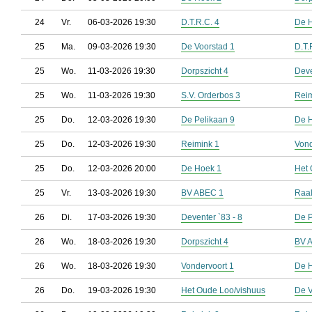
24
Vr.
06-03-2026 19:30
D.T.R.C. 4
De 
25
Ma.
09-03-2026 19:30
De Voorstad 1
D.T.
25
Wo.
11-03-2026 19:30
Dorpszicht 4
Deve
25
Wo.
11-03-2026 19:30
S.V. Orderbos 3
Reim
25
Do.
12-03-2026 19:30
De Pelikaan 9
De 
25
Do.
12-03-2026 19:30
Reimink 1
Vond
25
Do.
12-03-2026 20:00
De Hoek 1
Het 
25
Vr.
13-03-2026 19:30
BV ABEC 1
Raal
26
Di.
17-03-2026 19:30
Deventer `83 - 8
De P
26
Wo.
18-03-2026 19:30
Dorpszicht 4
BV 
26
Wo.
18-03-2026 19:30
Vondervoort 1
De 
26
Do.
19-03-2026 19:30
Het Oude Loo/vishuus
De V