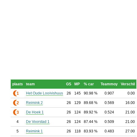
plaats
team
GS
MP
% car
Teammoy
Verschil
1
Het Oude Loo/vishuus
26
145
90.98 %
0.907
0.00
2
Reimink 2
26
129
89.68 %
0.569
16.00
3
De Hoek 1
26
124
89.92 %
0.524
21.00
4
De Voorstad 1
26
124
87.44 %
0.509
21.00
5
Reimink 1
26
118
83.93 %
0.483
27.00