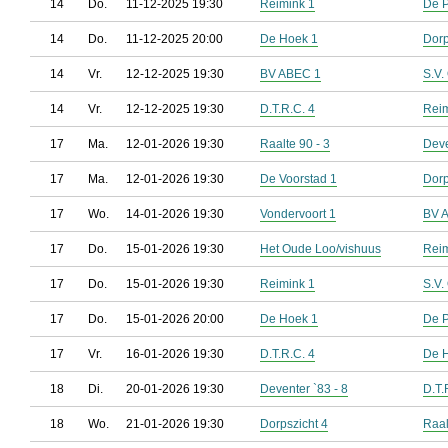
14
Do.
11-12-2025 19:30
Reimink 1
De P
14
Do.
11-12-2025 20:00
De Hoek 1
Dorp
14
Vr.
12-12-2025 19:30
BV ABEC 1
S.V.
14
Vr.
12-12-2025 19:30
D.T.R.C. 4
Reim
17
Ma.
12-01-2026 19:30
Raalte 90 - 3
Deve
17
Ma.
12-01-2026 19:30
De Voorstad 1
Dorp
17
Wo.
14-01-2026 19:30
Vondervoort 1
BV 
17
Do.
15-01-2026 19:30
Het Oude Loo/vishuus
Reim
17
Do.
15-01-2026 19:30
Reimink 1
S.V.
17
Do.
15-01-2026 20:00
De Hoek 1
De P
17
Vr.
16-01-2026 19:30
D.T.R.C. 4
De 
18
Di.
20-01-2026 19:30
Deventer `83 - 8
D.T.
18
Wo.
21-01-2026 19:30
Dorpszicht 4
Raal