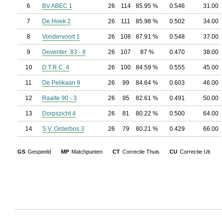
6
BV ABEC 1
26
114
85.95 %
0.546
31.00
7
De Hoek 2
26
111
85.98 %
0.502
34.00
8
Vondervoort 1
26
108
87.91 %
0.548
37.00
9
Deventer `83 - 8
26
107
87 %
0.470
38.00
10
D.T.R.C. 4
26
100
84.59 %
0.555
45.00
11
De Pelikaan 9
26
99
84.64 %
0.603
46.00
12
Raalte 90 - 3
26
95
82.61 %
0.491
50.00
13
Dorpszicht 4
26
81
80.22 %
0.500
64.00
14
S.V. Orderbos 3
26
79
80.21 %
0.429
66.00
GS
Gespeeld
MP
Matchpunten
CT
Correctie Thuis
CU
Correctie Uit