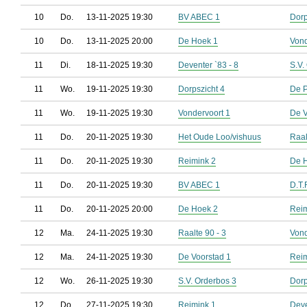
10
Do.
13-11-2025 19:30
BV ABEC 1
Dorp
10
Do.
13-11-2025 20:00
De Hoek 1
Vond
11
Di.
18-11-2025 19:30
Deventer `83 - 8
S.V.
11
Wo.
19-11-2025 19:30
Dorpszicht 4
De P
11
Wo.
19-11-2025 19:30
Vondervoort 1
De V
11
Do.
20-11-2025 19:30
Het Oude Loo/vishuus
Raal
11
Do.
20-11-2025 19:30
Reimink 2
De 
11
Do.
20-11-2025 19:30
BV ABEC 1
D.T.
11
Do.
20-11-2025 20:00
De Hoek 2
Reim
12
Ma.
24-11-2025 19:30
Raalte 90 - 3
Vond
12
Ma.
24-11-2025 19:30
De Voorstad 1
Reim
12
Wo.
26-11-2025 19:30
S.V. Orderbos 3
Dorp
12
Do.
27-11-2025 19:30
Reimink 1
Deve