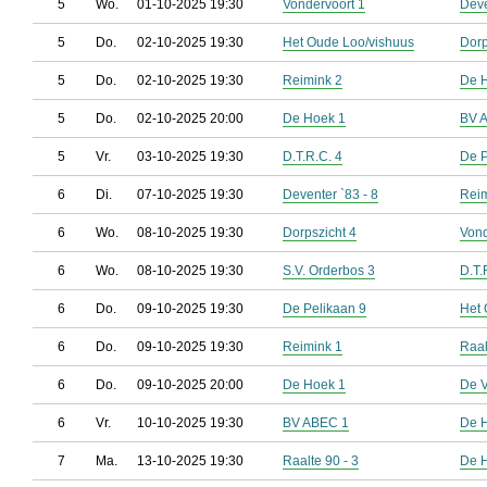
5
Wo.
01-10-2025 19:30
Vondervoort 1
Deve
5
Do.
02-10-2025 19:30
Het Oude Loo/vishuus
Dorp
5
Do.
02-10-2025 19:30
Reimink 2
De 
5
Do.
02-10-2025 20:00
De Hoek 1
BV 
5
Vr.
03-10-2025 19:30
D.T.R.C. 4
De P
6
Di.
07-10-2025 19:30
Deventer `83 - 8
Reim
6
Wo.
08-10-2025 19:30
Dorpszicht 4
Vond
6
Wo.
08-10-2025 19:30
S.V. Orderbos 3
D.T.
6
Do.
09-10-2025 19:30
De Pelikaan 9
Het 
6
Do.
09-10-2025 19:30
Reimink 1
Raal
6
Do.
09-10-2025 20:00
De Hoek 1
De V
6
Vr.
10-10-2025 19:30
BV ABEC 1
De 
7
Ma.
13-10-2025 19:30
Raalte 90 - 3
De 