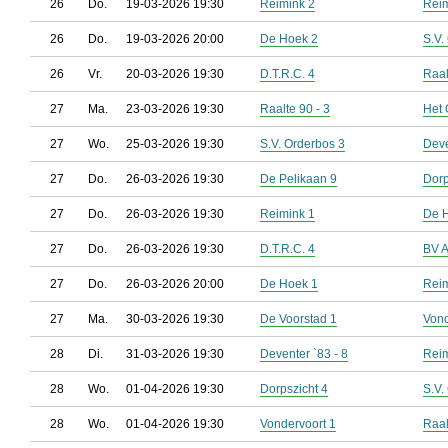
26
Do.
19-03-2026 19:30
Reimink 2
Reim
26
Do.
19-03-2026 20:00
De Hoek 2
S.V.
26
Vr.
20-03-2026 19:30
D.T.R.C. 4
Raal
27
Ma.
23-03-2026 19:30
Raalte 90 - 3
Het 
27
Wo.
25-03-2026 19:30
S.V. Orderbos 3
Deve
27
Do.
26-03-2026 19:30
De Pelikaan 9
Dorp
27
Do.
26-03-2026 19:30
Reimink 1
De 
27
Do.
26-03-2026 19:30
D.T.R.C. 4
BV 
27
Do.
26-03-2026 20:00
De Hoek 1
Reim
27
Ma.
30-03-2026 19:30
De Voorstad 1
Vond
28
Di.
31-03-2026 19:30
Deventer `83 - 8
Reim
28
Wo.
01-04-2026 19:30
Dorpszicht 4
S.V.
28
Wo.
01-04-2026 19:30
Vondervoort 1
Raal