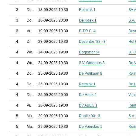
3
Do.
18-09-2025 19:30
Reimink 1
BV 
3
Do.
18-09-2025 20:00
De Hoek 1
S.V.
3
Vr.
19-09-2025 19:30
D.T.R.C. 4
Deve
4
Di.
23-09-2025 19:30
Deventer `83 - 8
Het 
4
Wo.
24-09-2025 19:30
Dorpszicht 4
D.T.
4
Wo.
24-09-2025 19:30
S.V. Orderbos 3
De V
4
Do.
25-09-2025 19:30
De Pelikaan 9
Raal
4
Do.
25-09-2025 19:30
Reimink 1
De 
4
Do.
25-09-2025 20:00
De Hoek 2
Vond
4
Vr.
26-09-2025 19:30
BV ABEC 1
Reim
5
Ma.
29-09-2025 19:30
Raalte 90 - 3
S.V.
5
Ma.
29-09-2025 19:30
De Voorstad 1
Reim