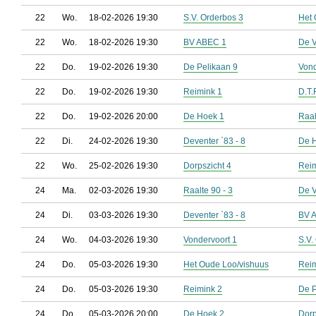
22
Wo.
18-02-2026 19:30
S.V. Orderbos 3
Het 
22
Wo.
18-02-2026 19:30
BV ABEC 1
De V
22
Do.
19-02-2026 19:30
De Pelikaan 9
Vond
22
Do.
19-02-2026 19:30
Reimink 1
D.T.
22
Do.
19-02-2026 20:00
De Hoek 1
Raal
22
Di.
24-02-2026 19:30
Deventer `83 - 8
De 
22
Wo.
25-02-2026 19:30
Dorpszicht 4
Reim
24
Ma.
02-03-2026 19:30
Raalte 90 - 3
De V
24
Di.
03-03-2026 19:30
Deventer `83 - 8
BV 
24
Wo.
04-03-2026 19:30
Vondervoort 1
S.V.
24
Do.
05-03-2026 19:30
Het Oude Loo/vishuus
Reim
24
Do.
05-03-2026 19:30
Reimink 2
De P
24
Do.
05-03-2026 20:00
De Hoek 2
Dorp