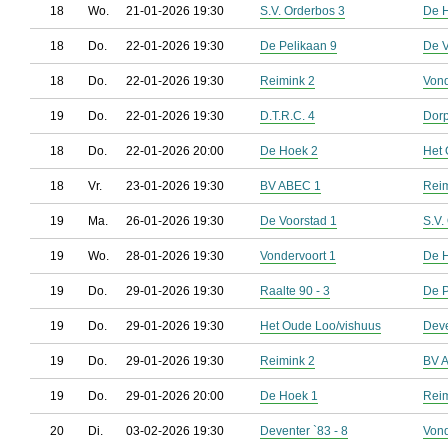
18
Wo.
21-01-2026 19:30
S.V. Orderbos 3
De 
18
Do.
22-01-2026 19:30
De Pelikaan 9
De V
18
Do.
22-01-2026 19:30
Reimink 2
Vond
19
Do.
22-01-2026 19:30
D.T.R.C. 4
Dorp
18
Do.
22-01-2026 20:00
De Hoek 2
Het 
18
Vr.
23-01-2026 19:30
BV ABEC 1
Reim
19
Ma.
26-01-2026 19:30
De Voorstad 1
S.V.
19
Wo.
28-01-2026 19:30
Vondervoort 1
De 
19
Do.
29-01-2026 19:30
Raalte 90 - 3
De P
19
Do.
29-01-2026 19:30
Het Oude Loo/vishuus
Deve
19
Do.
29-01-2026 19:30
Reimink 2
BV 
19
Do.
29-01-2026 20:00
De Hoek 1
Reim
20
Di.
03-02-2026 19:30
Deventer `83 - 8
Vond