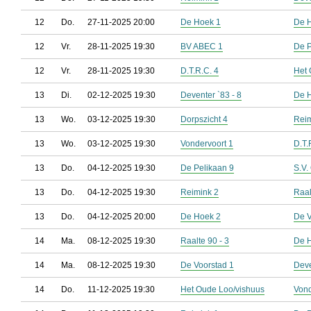
12
Do.
27-11-2025 20:00
De Hoek 1
De 
12
Vr.
28-11-2025 19:30
BV ABEC 1
De P
12
Vr.
28-11-2025 19:30
D.T.R.C. 4
Het 
13
Di.
02-12-2025 19:30
Deventer `83 - 8
De 
13
Wo.
03-12-2025 19:30
Dorpszicht 4
Reim
13
Wo.
03-12-2025 19:30
Vondervoort 1
D.T.
13
Do.
04-12-2025 19:30
De Pelikaan 9
S.V.
13
Do.
04-12-2025 19:30
Reimink 2
Raal
13
Do.
04-12-2025 20:00
De Hoek 2
De V
14
Ma.
08-12-2025 19:30
Raalte 90 - 3
De 
14
Ma.
08-12-2025 19:30
De Voorstad 1
Deve
14
Do.
11-12-2025 19:30
Het Oude Loo/vishuus
Vond