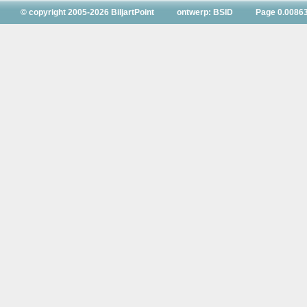
© copyright 2005-2026 BiljartPoint
ontwerp: BSID
Page 0.0086