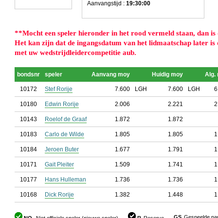
Aanvangstijd :
19:30:00
**
Mocht een speler hieronder in het rood vermeld staan, dan is d
Het kan zijn dat de ingangsdatum van het lidmaatschap later i
met uw wedstrijdleidercompetitie aub.
bondsnr
speler
Aanvang moy
Huidig moy
Alg.
10172
Stef Rorije
7.600
LGH
7.600
LGH
6
10180
Edwin Rorije
2.006
2.221
2
10143
Roelof de Graaf
1.872
1.872
10183
Carlo de Wilde
1.805
1.805
1
10184
Jeroen Buter
1.677
1.791
1
10171
Gait Pleiter
1.509
1.741
1
10177
Hans Hulleman
1.736
1.736
1
10168
Dick Rorije
1.382
1.448
1
GS
Gespeelde part