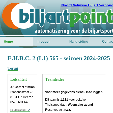
Noord Veluwse Biljart Verbon
Home
Inloggen
Handleiding
Contac
E.H.B.C. 2 (L1) 565 - seizoen 2024-2025
Terug
Lokaliteit
Teamleider
37 Cafe ‘t station
Stationsstraat 28
Voor meer gegevens dient u in te loggen.
8181 CZ Heerde
Dit team is
1.181
keer bekeken
0578 691 640
Thuisspeeldag :
Woensdag-avond
Reservedag :
n.v.t.
Routeplanner