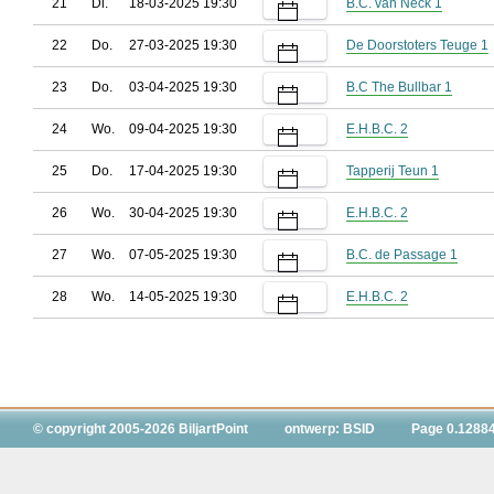
21
Di.
18-03-2025 19:30
B.C. van Neck 1
22
Do.
27-03-2025 19:30
De Doorstoters Teuge 1
23
Do.
03-04-2025 19:30
B.C The Bullbar 1
24
Wo.
09-04-2025 19:30
E.H.B.C. 2
25
Do.
17-04-2025 19:30
Tapperij Teun 1
26
Wo.
30-04-2025 19:30
E.H.B.C. 2
27
Wo.
07-05-2025 19:30
B.C. de Passage 1
28
Wo.
14-05-2025 19:30
E.H.B.C. 2
© copyright 2005-2026 BiljartPoint
ontwerp: BSID
Page 0.1288