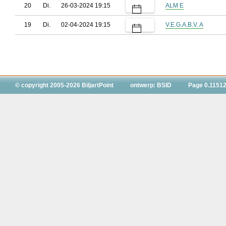
20
Di.
26-03-2024 19:15
ALM E
19
Di.
02-04-2024 19:15
V.E.G.A.B.V. A
© copyright 2005-2026 BiljartPoint
ontwerp: BSID
Page 0.11512