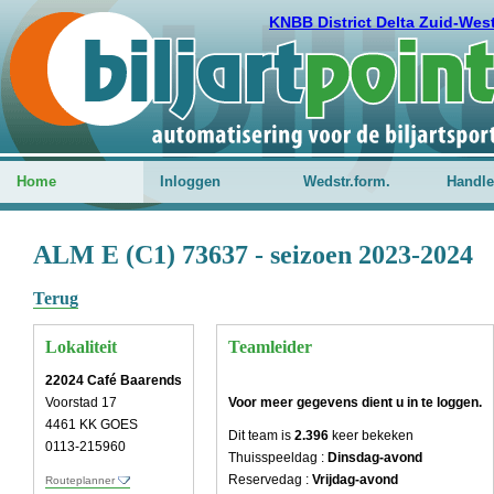
KNBB District Delta Zuid-Wes
Home
Inloggen
Wedstr.form.
Handle
ALM E (C1) 73637 - seizoen 2023-2024
Terug
Lokaliteit
Teamleider
22024 Café Baarends
Voorstad 17
Voor meer gegevens dient u in te loggen.
4461 KK GOES
Dit team is
2.396
keer bekeken
0113-215960
Thuisspeeldag :
Dinsdag-avond
Reservedag :
Vrijdag-avond
Routeplanner