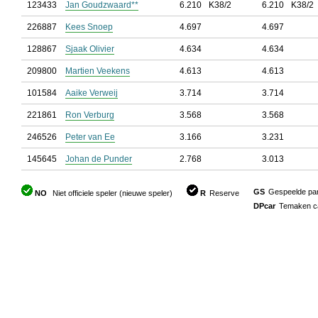
123433
Jan Goudzwaard**
6.210
K38/2
6.210
K38/2
226887
Kees Snoep
4.697
4.697
128867
Sjaak Olivier
4.634
4.634
209800
Martien Veekens
4.613
4.613
101584
Aaike Verweij
3.714
3.714
221861
Ron Verburg
3.568
3.568
246526
Peter van Ee
3.166
3.231
145645
Johan de Punder
2.768
3.013
GS
Gespeelde part
NO
Niet officiele speler (nieuwe speler)
R
Reserve
DPcar
Temaken car