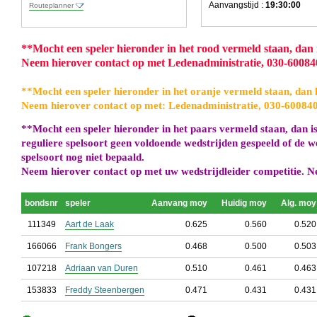
Aanvangstijd :
19:30:00
Routeplanner
**
Mocht een speler hieronder in het rood vermeld staan, dan is
Neem hierover contact op met Ledenadministratie, 030-6008
**
Mocht een speler hieronder in het oranje vermeld staan, dan h
Neem hierover contact op met: Ledenadministratie, 030-60084
**
Mocht een speler hieronder in het paars vermeld staan, dan is
reguliere spelsoort geen voldoende wedstrijden gespeeld of de w
spelsoort nog niet bepaald.
Neem hierover contact op met uw wedstrijdleider competitie. N
bondsnr
speler
Aanvang moy
Huidig moy
Alg. moy
111349
Aart de Laak
0.625
0.560
0.520
166066
Frank Bongers
0.468
0.500
0.503
107218
Adriaan van Duren
0.510
0.461
0.463
153833
Freddy Steenbergen
0.471
0.431
0.431