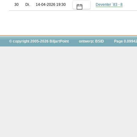
30
Di.
14-04-2026 19:30
Deventer `83 - 8
© copyright 2005-2026 BiljartPoint
ontwerp: BSID
Page 0.0994