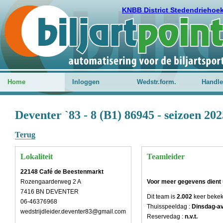
KNBB District Stedendriehoe
Home
Inloggen
Wedstr.form.
Handle
Deventer `83 - 8 (B1) 86945 - seizoen 20
Terug
Lokaliteit
Teamleider
22148 Café de Beestenmarkt
Rozengaarderweg 2 A
Voor meer gegevens dient u
7416 BN DEVENTER
Dit team is
2.002
keer beke
06-46376968
Thuisspeeldag :
Dinsdag-a
wedstrijdleider.deventer83@gmail.com
Reservedag :
n.v.t.