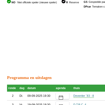
GS
Gespeelde part
NO
Niet officiele speler (nieuwe speler)
R
Reserve
DPcar
Temaken car
Programma en uitslagen
ronde
dag
datum
agenda
thuis
2
Di.
09-09-2025 19:30
Deventer `83 - 8
3
Vr.
19-09-2025 19:30
D.T.R.C. 4