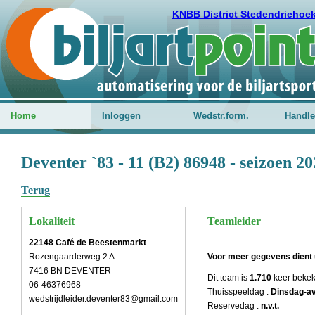
KNBB District Stedendriehoe
Home
Inloggen
Wedstr.form.
Handle
Deventer `83 - 11 (B2) 86948 - seizoen 2
Terug
Lokaliteit
Teamleider
22148 Café de Beestenmarkt
Rozengaarderweg 2 A
Voor meer gegevens dient u
7416 BN DEVENTER
Dit team is
1.710
keer beke
06-46376968
Thuisspeeldag :
Dinsdag-a
wedstrijdleider.deventer83@gmail.com
Reservedag :
n.v.t.