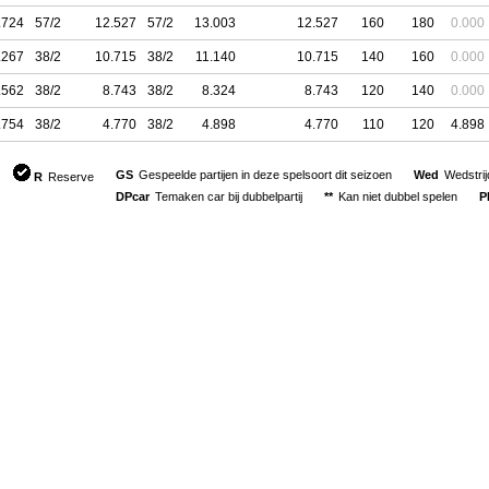
.724
57/2
12.527
57/2
13.003
12.527
160
180
0.000
.267
38/2
10.715
38/2
11.140
10.715
140
160
0.000
.562
38/2
8.743
38/2
8.324
8.743
120
140
0.000
.754
38/2
4.770
38/2
4.898
4.770
110
120
4.898
GS
Gespeelde partijen in deze spelsoort dit seizoen
Wed
Wedstri
R
Reserve
DPcar
Temaken car bij dubbelpartij
**
Kan niet dubbel spelen
P