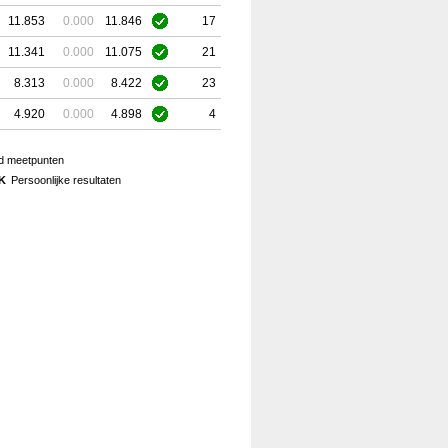
11.853
0.000
11.846
17
11.341
0.000
11.075
21
8.313
0.000
8.422
23
4.920
0.000
4.898
4
jd meetpunten
K
Persoonlijke resultaten