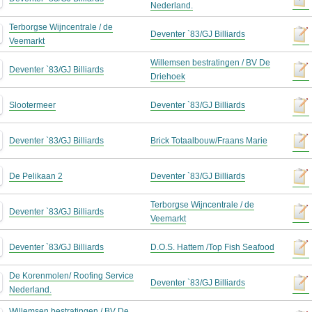
Nederland.
Terborgse Wijncentrale / de
Deventer `83/GJ Billiards
Veemarkt
Willemsen bestratingen / BV De
Deventer `83/GJ Billiards
Driehoek
Slootermeer
Deventer `83/GJ Billiards
Deventer `83/GJ Billiards
Brick Totaalbouw/Fraans Marie
De Pelikaan 2
Deventer `83/GJ Billiards
Terborgse Wijncentrale / de
Deventer `83/GJ Billiards
Veemarkt
Deventer `83/GJ Billiards
D.O.S. Hattem /Top Fish Seafood
De Korenmolen/ Roofing Service
Deventer `83/GJ Billiards
Nederland.
Willemsen bestratingen / BV De