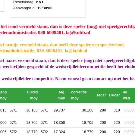
Reservedag :
n.v.t.
Aanvangstijd :
19:30:00
het rood vermeld staan, dan is deze speler (nog) niet speelgerechti
edenadministratie, 030-6008401, la@knbb.nl
et oranje vermeld staan, dan heeft deze speler een speelverbod.
edenadministratie, 030-6008401, la@knbb.nl
et paars vermeld staan, dan is deze speler (nog) niet speelgerechtigd
e wedstrijden gespeeld of de wedstrijdleidercompetitie heeft het ein
wedstrijdleider competitie. Neem vooral geen contact op met het b
vang
Huidig
Alg.
correctie
4e
Tecar
DPcar
moy
moy
moy
moy
wed
.813
57/1
30.168
57/1
29.737
30.168
280
310
0.000
.000
57/1
18.705
57/1
18.358
18.705
200
220
0.000
.006
57/2
18.779
57/2
17.324
18.779
200
220
0.000