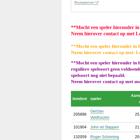
Routeplanner
**
Mocht een speler hieronder in 
Neem hierover contact op met L
**
Mocht een speler hieronder in h
Neem hierover contact op met: L
**
Mocht een speler hieronder in h
reguliere spelsoort geen voldoend
spelsoort nog niet bepaald.
Neem hierover contact op met uw 
Aan
bondsnr
speler
GertJan
205896
25
Veldhuizen
101904
John vd Stappen
21
132059
Roger Schinning
20