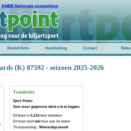
KNBB Nationale competities
Wedstr.form.
Handleiding
Contact
Refer
ards (K) 87592 - seizoen 2025-2026
Teamleider
Sjors Petter
Voor meer gegevens dient u in te loggen.
Dit team is
5.224
keer bekeken
Dit team doet
wel
mee aan de beker
m
Thuisspeeldag :
Woensdag-avond