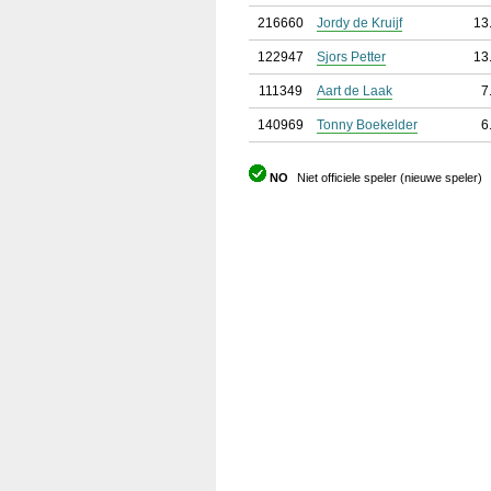
216660
Jordy de Kruijf
13
122947
Sjors Petter
13
111349
Aart de Laak
7
140969
Tonny Boekelder
6
NO
Niet officiele speler (nieuwe speler)