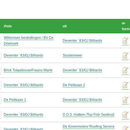
w-
thuis
uit
form
Willemsen bestratingen / BV De
Deventer `83/GJ Billiards
Driehoek
Deventer `83/GJ Billiards
Slootermeer
Brick Totaalbouw/Fraans Marie
Deventer `83/GJ Billiards
Deventer `83/GJ Billiards
De Pelikaan 2
De Pelikaan 1
Deventer `83/GJ Billiards
Deventer `83/GJ Billiards
D.O.S. Hattem /Top Fish Seafood
De Korenmolen/ Roofing Service
Deventer `83/GJ Billiards