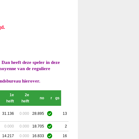
gd.
.
Dan heeft deze speler in deze
dmoyenne van de reguliere
ondsbureau hierover.
1e
2e
no
r
gs
helft
helft
31.136
0.000
28.895
13
0.000
0.000
18.705
2
14.217
0.000
16.833
16