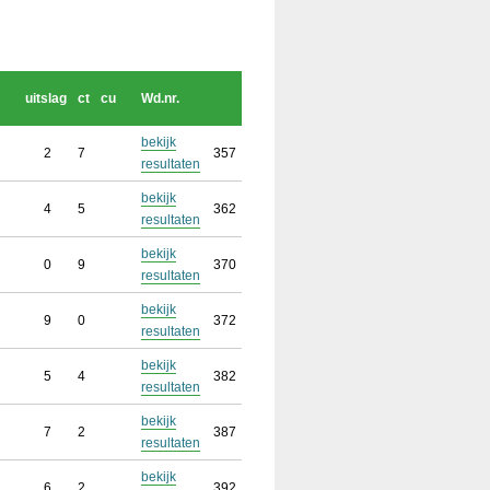
uitslag
ct
cu
Wd.nr.
bekijk
2
7
357
resultaten
bekijk
4
5
362
resultaten
bekijk
0
9
370
resultaten
bekijk
9
0
372
resultaten
bekijk
5
4
382
resultaten
bekijk
7
2
387
resultaten
bekijk
6
2
392