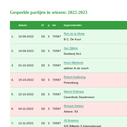
Gespeelde partijen in seizoen: 2022-2023
datum
kl
p
tnr
tegenstander
Rob de la Motte
1.
10-09-2022
D2
3
70587
B.C. De Kuul
Jan Zijlstra
2.
16-09-2022
D2
3
70587
Drukkerij 3in1
Kees Wijnbeek
3.
01-10-2022
D2
3
70587
splinter & de vosch
Robert Aaldering
4.
15-10-2022
D2
3
70587
Petersberg
Marcel Krikhaar
5.
22-10-2022
D2
3
70587
Carambole Daarlerveen
Richard Dekker
6.
04-11-2022
D2
3
70587
Almere `83
Ali Ibraimov
7.
12-11-2022
D2
3
70587
SIS Billiards 3 Internationaal