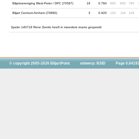
Biljartvereniging West-Peter / DPC (70587)
19
0.784
665
600
765
Biljart Centrum Arnhem (70880)
3
0.920
120
116
126
Speler 140718 Rene Gerrits heeft in meerdere teams gespeeld
© copyright 2005-2026 BiljartPoint
ontwerp: BSID
Page 0.0419