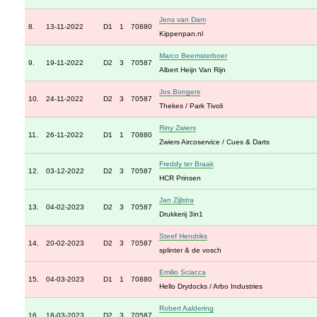
Jens van Dam
8.
13-11-2022
D1
1
70880
Kippenpan.nl
Marco Beemsterboer
9.
19-11-2022
D2
3
70587
Albert Heijn Van Rijn
Jos Bongers
10.
24-11-2022
D2
3
70587
Thekes / Park Tivoli
Riny Zwiers
11.
26-11-2022
D1
1
70880
Zwiers Aircoservice / Cues & Darts
Freddy ter Braak
12.
03-12-2022
D2
3
70587
HCR Prinsen
Jan Zijlstra
13.
04-02-2023
D2
3
70587
Drukkerij 3in1
Steef Hendriks
14.
20-02-2023
D2
3
70587
splinter & de vosch
Emilio Sciacca
15.
04-03-2023
D1
1
70880
Hello Drydocks / Arbo Industries
Robert Aaldering
16.
18-03-2023
D2
3
70587