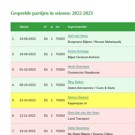
Gespeelde partijen in seizoen: 2022-2023
datum
kl
p
tnr
tegenstander
Stef van Hees
1.
10-09-2022
D1
1
70283
Burgmans Biljarts / Revast Makelaardij
Anton Konings
2.
18-09-2022
D1
1
70283
Biljart Centrum Arnhem
Henk Overmars
3.
01-10-2022
D1
1
70283
Constructor Staalbouw
Riny Zwiers
4.
08-10-2022
D1
1
70283
Zwiers Aircoservice / Cues & Darts
Danny Geysen
5.
22-10-2022
D1
1
70283
Kippenpan.nl
Gert-Jan van der Veen
6.
12-11-2022
D1
1
70283
Land Transport
Adrie Demming
7.
19-11-2022
D1
1
70283
De Distel Biljarts / Groene Cijfers