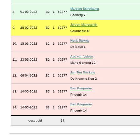
Margriet Schotkamp
8.
01-03-2022
B2
1
62277
Padberg 7
Jeroen Maneschijn
9.
28-02-2022
B2
1
62277
Carambole 6
Henk Stokvis
10.
15-03-2022
B2
1
62277
De Beuk 1
Aad van Velzen
11.
23-03-2022
B2
1
62277
Mans Genoeg 12
Jan Ten Ten kate
12.
06-04-2022
B2
1
62277
De Kromme Keu 2
Bert Kregmeier
13.
14-05-2022
B2
1
62277
Phoenix 14
Bert Kregmeier
14.
14-05-2022
B2
1
62277
Phoenix 14
gespeeld
14