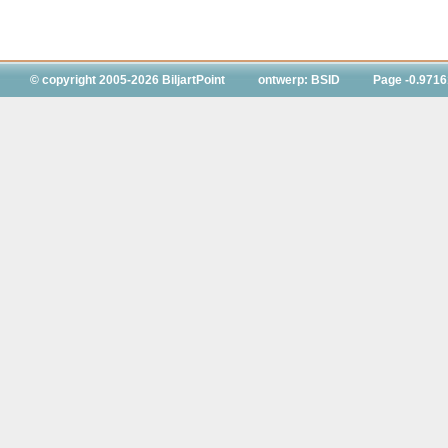
© copyright 2005-2026 BiljartPoint
ontwerp: BSID
Page -0.9716