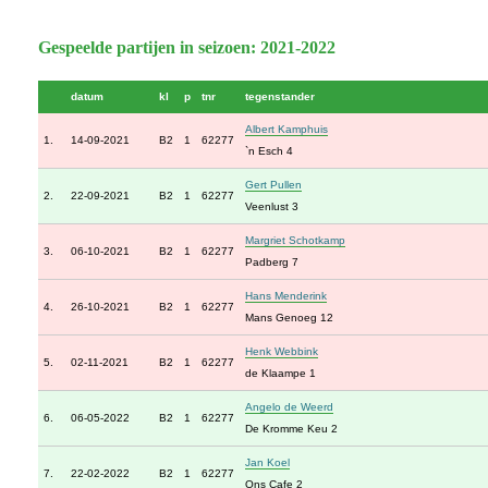
Gespeelde partijen in seizoen: 2021-2022
datum
kl
p
tnr
tegenstander
Albert Kamphuis
1.
14-09-2021
B2
1
62277
`n Esch 4
Gert Pullen
2.
22-09-2021
B2
1
62277
Veenlust 3
Margriet Schotkamp
3.
06-10-2021
B2
1
62277
Padberg 7
Hans Menderink
4.
26-10-2021
B2
1
62277
Mans Genoeg 12
Henk Webbink
5.
02-11-2021
B2
1
62277
de Klaampe 1
Angelo de Weerd
6.
06-05-2022
B2
1
62277
De Kromme Keu 2
Jan Koel
7.
22-02-2022
B2
1
62277
Ons Cafe 2